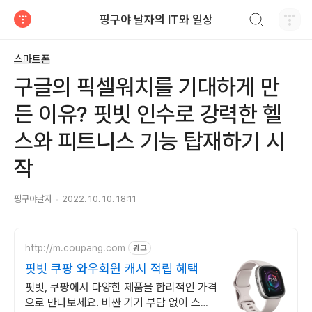
검색하기
핑구야 날자의 IT와 일상
티스토리
스마트폰
구글의 픽셀워치를 기대하게 만
든 이유? 핏빗 인수로 강력한 헬
스와 피트니스 기능 탑재하기 시
작
핑구야날자
2022. 10. 10. 18:11
http://m.coupang.com
광고
핏빗 쿠팡 와우회원 캐시 적립 혜택
핏빗, 쿠팡에서 다양한 제품을 합리적인 가격
으로 만나보세요. 비싼 기기 부담 없이 스마