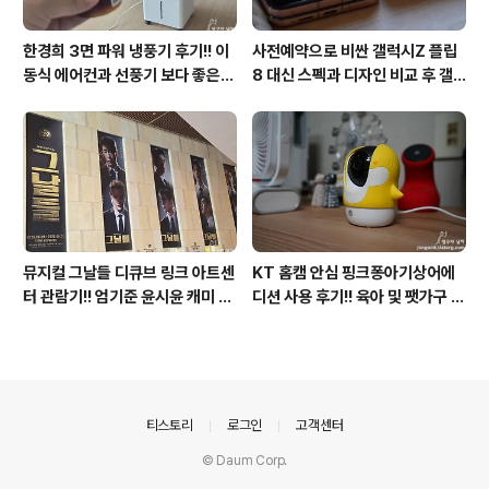
한경희 3면 파워 냉풍기 후기!! 이
사전예약으로 비싼 갤럭시Z 플립
동식 에어컨과 선풍기 보다 좋은
8 대신 스펙과 디자인 비교 후 갤
점도 있지만 단점도?
럭시Z 플립7 저렴하게 사면 어떨
까?
뮤지컬 그날들 디큐브 링크 아트센
KT 홈캠 안심 핑크퐁아기상어에
터 관람기!! 엄기준 윤시윤 캐미 연
디션 사용 후기!! 육아 및 팻가구 그
기력에 즐거웠던 하루(feat. 7월
리고 부모님을 위해 한정출시 아기
KT 장기고객 초대드림)
상어홈캠 어때!!
의안내
티스토리
로그인
고객센터
© Daum Corp.