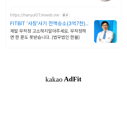
트 건강 관리, 와우회원 캐시 적립으로 알뜰
하게.
https://hanyul07.imweb.me
광고
FITBIT '사칭'사기 전액승소(3억7천)
사례보유
제발 무작정 고소하지말아주세요. 무작정하
면 한 푼도 못받습니다. (법무법인 한율)