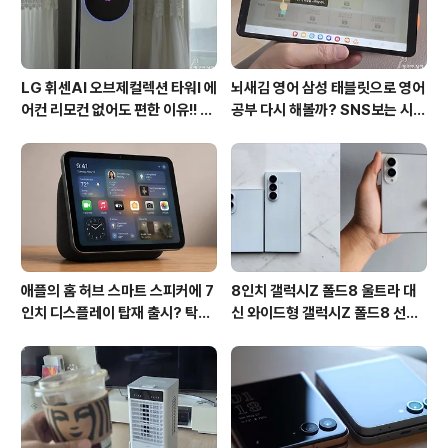
니즈 아..
LG 휘센AI 오브제컬렉션 타워I 에
뇌새김 영어 삼성 태블릿으로 영어
어컨 리모컨 없어도 편한 이유!! 7
공부 다시 해볼까? SNS보는 시간
월 장마철 AI콜드프리로 실사용
줄여 성인영어회화 독학!!
후기
애플의 홈 허브 스마트 스피커에 7
8인치 갤럭시Z 폴드8 울트라 대
인치 디스플레이 탑재 출시? 탁상
신 와이드형 갤럭시Z 폴드8 선
형과 벽걸이형에 완전 새로운 운영
택? 두 모델 프라이버시 디스플레
체제 적용!!
이 미제공!!