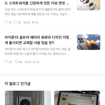
드 스마트워치를 긴장하게 만든 이유 핏빗 때
글 내용
문일까?
구글 최신 스마트워치 픽셀 워치가 애플워치와 갤럭시워치
와의 갭을 더욱 빠르게 메꿀 전망입니다. 이유는 구글이 인
수한 핏빗의 기술 적용 때문입니다. 아시다시피 구글은 스
14
22
2022. 10. 8.
마트워치도 그렇고 애플이나 삼성보다 늘 뒤쳐져 있었습니
다. 개인적으로보면 충분한 역량을 발휘할 수 있을 텐데도
말이죠. 각자의 방향이 다르기는 하겠지만 잊을만하면 스
아이폰15 울트라 배터리 용량과 디자인 이렇
마트폰 픽셀7과 픽셀워치를 출시하고 있어 그런것 같지도
않습니다. 소니처럼 주력이 아니기 때문에 사이드로 구색
게 출시되면 교체할 사람 많을 듯!!
글 내용
만 갖추며 관련 기업과 보조만 맞춰보려는 것일가요. 신제
아이폰14 프로 맥스가 아이폰15에서는 프로 맥스 대신 울
품이 출시되도 특별히 마케팅을 강화해 소비자에게 다가서
트라로 바뀐다는 소문이 돌기 시작합니다. 갤럭시S23 울
는 모습도 잘 보이지 않고 있으니 말이죠. 최소한 국내에서
트라와 브랜딩 대결도 볼만 하겠지만 출시 시기가 달라서
만 보더라도 말이죠. 구글의 스마트워치 빅피쳐 구글이 최
20
54
2022. 10. 5.
오히려 애플이 삼성 스마트폰의 브랜딩을 Copy했다는 말
신 스마트워치를 출시하면서 주목을 언제쯤 받을 수 ..
을 들을 수도 있을지 모르겠네요. 아이폰14 미국 버전은 유
심슬롯을 사용할 수 없는데 지난번 포스팅에서 아이폰15
울트라에는 유심슬롯 자체가 없어지면서 유심(USIM Uni
versal Subscriber Identity Module) 대신 듀얼 eSI
이 블로그 인기글
M(embedded SIM)을 제공하고 충전포트도 라이트닝
에서 USB Type C로 교체될 가능성이 높다고 말씀드렸는
데요. 그밖에 아이폰15 울트라에 어떤 스펙이 적용되기를
기대할까요. 아이폰15 울트라 카메라와 배터리 용량 대한