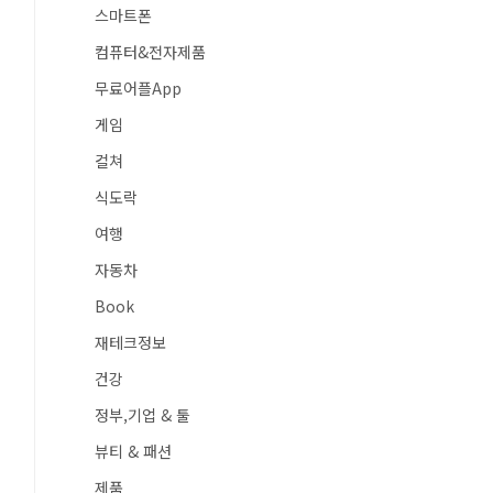
스마트폰
컴퓨터&전자제품
무료어플App
게임
컬쳐
식도락
여행
자동차
Book
재테크정보
건강
정부,기업 & 툴
뷰티 & 패션
제품