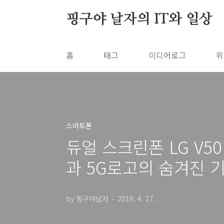
본문 바로가기
핑구야 날자의 IT와 일상
홈
태그
미디어로그
위
스마트폰
듀얼 스크린폰 LG V5
과 5G로고의 숨겨진 
by 핑구야날자
2019. 4. 17.