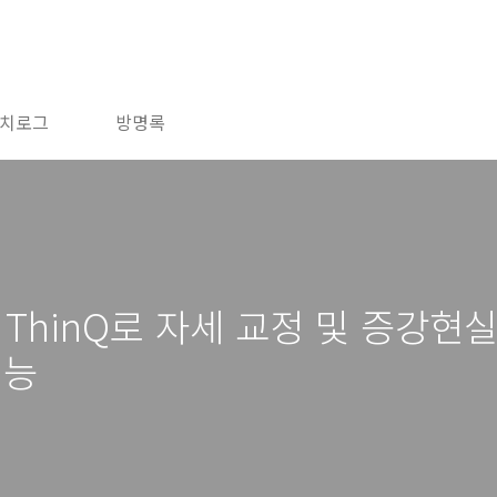
치로그
방명록
0 ThinQ로 자세 교정 및 증강현
기능