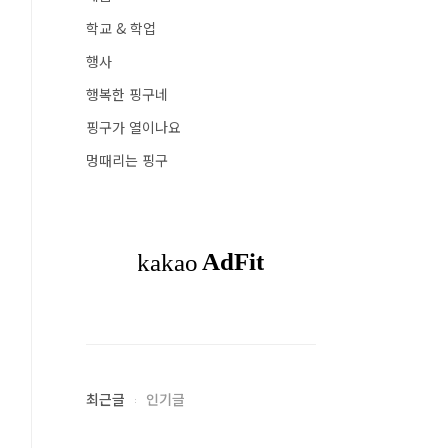
학교 & 학업
행사
행복한 핑구네
핑구가 열이나요
멍때리는 핑구
최근글
인기글