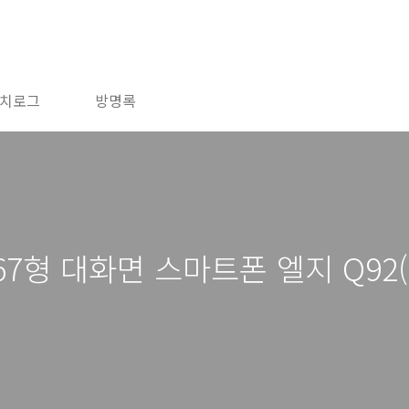
치로그
방명록
7형 대화면 스마트폰 엘지 Q92(LM