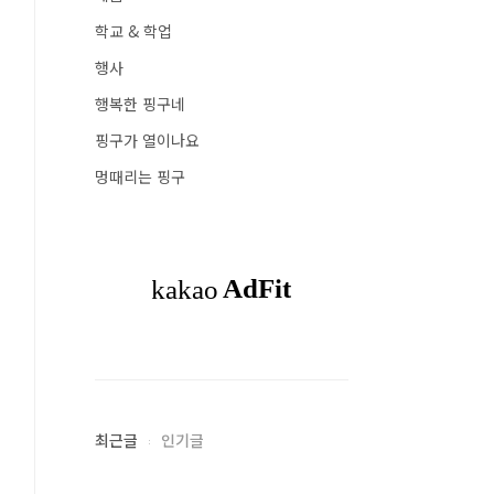
학교 & 학업
행사
행복한 핑구네
핑구가 열이나요
멍때리는 핑구
최근글
인기글