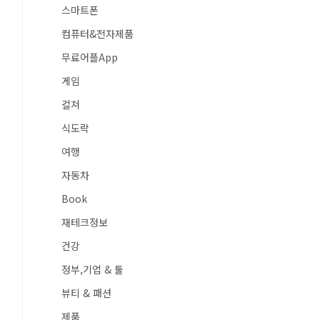
스마트폰
컴퓨터&전자제품
무료어플App
게임
컬쳐
식도락
여행
자동차
Book
재테크정보
건강
정부,기업 & 툴
뷰티 & 패션
제품