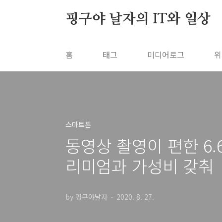
본문 바로가기
핑구야 날자의 IT와 일상
홈
태그
미디어로그
위
스마트폰
동영상 촬영이 편한 6.6
리미엄과 가성비 갖춰
by 핑구야날자
2020. 8. 27.