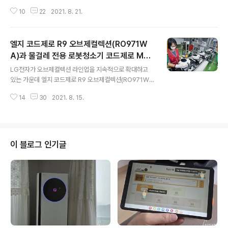
라스를 장착해 사용한 각질 케어 부분이 제일 만족스러웠
10
22
2021. 8. 21.
습니다. 데일리 초음파 샤워 브러시, 바디 각질 케어 브러시
도 좋었지만 발꿈치 각질 케어 글라스는 한 번 사용으로 바
로 만족도가 급상승!! 옆에 있던 가족들도 바로 사용해 보는
엘지 코드제로 R9 오브제컬렉션(RO971W
거 있죠. 눈앞에서 효과를 보니 사용해 보지 않을 수 없었나
봐요. 사실 바쁘다는 핑계로 발뒤꿈치 각질은 관리를 거의
A)과 물걸레 전용 로봇청소기 코드제로 M9
글 내용
못했어요. 그리고 이번에 엘지 프라엘 바디스파의 3종 브
씽큐와 콜라보 청소
LG전자가 오브제컬렉션 라인업을 지속적으로 확대하고
러시 중에 발꿈치 각질 케어 글라스의 효과를 리얼하게 사
있는 가운데 엘지 코드제로 R9 오브제컬렉션(RO971W
용 후기로 효과를 볼까요. 피부홈케어기기 LG 프라엘 바디
A) 출시로 인기몰이를 유지할 듯 합니다. 우리는 전작인 L
스파 언박싱 피부관리는 남녀 구분이 없이 신경을 쓰는 시
14
30
2021. 8. 15.
G 코드제로R9을 사용하고 있는데 살짝 컬러부터 비교되
대라고 하지만 바쁘다..
는 거 있죠. 하는 일 없이 바쁜 일상에서 로봇청소기가 먼지
청소부터 물걸레까지 알아서 청소를 해 준다면 여간 편한
게 아니겠죠. 더구나 스마트폰으로 연동이 가능하기 때문
에 외출이나 퇴큰 전에 미리 밖에서 청소를 시키면 훨씬 편
이 블로그 인기글
하겠죠. 그래서 로봇청소기를 사용하게 되는 게 아닐까 싶
고 이런게 바로 스마트 라이프가 아닌가 싶습니다. 인공지
능 로봇청소기가 예쁘기 까지 엘지 오브제컬렉션 라인업으
로 깔맞춤하면서 가전제품들을 교체하는 분도 있고 처음부
터 세팅하는 분들도 많을 텐데요. 코로나19만 아니..