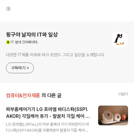
(새창열림)
로그 정보
핑구야 날자의 IT와 일상
(새창열림)
IT
분야 크리에이터
다양한 IT제품 리뷰와 테크 트렌드 그리고 일상을 소개합니다
구독하기
더보기
컴퓨터&전자제품
의 다른 글
피부홈케어기기 LG 프라엘 바디스파(SSP1.
AKOR) 각질케어 후기 - 발꿈치 각질 케어 글
글 내용
라스로 한 방에
LG 프라엘(LGPra.L)의 피부 홈케어 기기 피부관리기 바
디스파(SSP1.AKOR)를 사용하면서 발꿈치 각질 케어 글