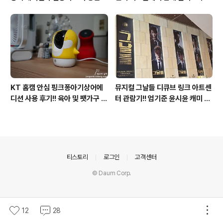
점도 있지만 단점도?
형과 벽걸이형에 완전 새로운 운영
체제 적용!!
KT 홈캠 안심 핑크퐁아기상어에
뮤지컬 그날들 디큐브 링크 아트센
디션 사용 후기!! 육아 및 팻가구 그
터 관람기!! 엄기준 윤시윤 캐미 연
리고 부모님을 위해 한정출시 아기
기력에 즐거웠던 하루(feat. 7월
상어홈캠 어때!!
KT 장기고객 초대드림)
의안내
티스토리
로그인
고객센터
© Daum Corp.
12
28