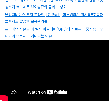
엘지 코드제로 R9 오브제컬렉션(RO971WA)과 물걸레 전용 로봇
청소기 코드제로 M9 씽큐와 콜라보 청소
뷰티디바이스 엘지 프라엘(LG Pra.L) 피부관리기 워시팝!!초음파
클렌저로 깔끔한 모공관리를
프리미엄 사운드 바 엘지 에클레어(QP5)의 서브우퍼 중저음과 인
테리어 오브제로 기대되는 이유