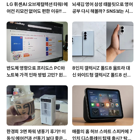
LG 휘센AI 오브제컬렉션 타워I 에
뇌새김 영어 삼성 태블릿으로 영어
어컨 리모컨 없어도 편한 이유!! 7
공부 다시 해볼까? SNS보는 시간
월 장마철 AI콜드프리로 실사용
줄여 성인영어회화 독학!!
후기
반도체 영향으로 프리도스 PC와
8인치 갤럭시Z 폴드8 울트라 대
노트북 가격 인하 방법 고민? 윈도
신 와이드형 갤럭시Z 폴드8 선
우11 프로도 저렴하게 직접 설치
택? 두 모델 프라이버시 디스플레
방법?(feat. vip-scdkeys)
이 미제공!!
한경희 3면 파워 냉풍기 후기!! 이
애플의 홈 허브 스마트 스피커에 7
동식 에어컨과 선풍기 보다 좋은
인치 디스플레이 탑재 출시? 탁상