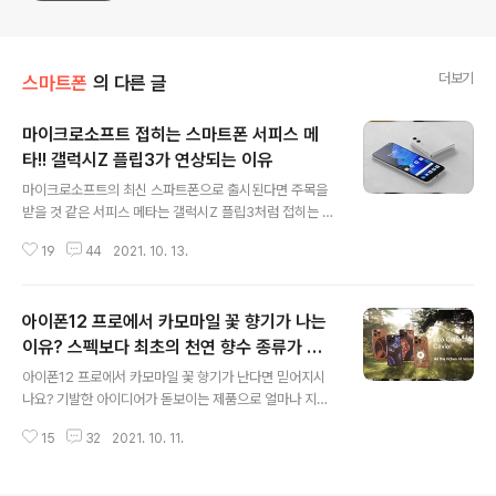
더보기
스마트폰
의 다른 글
마이크로소프트 접히는 스마트폰 서피스 메
타!! 갤럭시Z 플립3가 연상되는 이유
글 내용
마이크로소프트의 최신 스파트폰으로 출시된다면 주목을
받을 것 같은 서피스 메타는 갤럭시Z 플립3처럼 접히는 스
마트폰입니다. 얼마 전에 8.3인치 서피스 듀오2를 소개했
19
44
2021. 10. 13.
는데 서피스 메타와 비교가 되지 않을 듯합니다. 서피스 메
타는 높은 휴대성과 보기만 해도 갖고 싶게 만드는 디자인
이 기대하게 만드는데 충분했습니다. 물론 타 스마트폰에
아이폰12 프로에서 카모마일 꽃 향기가 나는
비해 AS를 비롯한 기본 인프라가 부족해 불꽃쇼로 끝날 가
능성이 높지만 역대 MS 출시폰에서 가장 인기 있는 스마
이유? 스펙보다 최초의 천연 향수 종류가 더
글 내용
트폰이 되지 않을까 싶습니다. MS OS 윈도우즈를 사용할
궁금해!!
아이폰12 프로에서 카모마일 꽃 향기가 난다면 믿어지시
수 있다면 파급효과가 크겠지만 쉽지 않을 듯합니다. 그러
나요? 기발한 아이디어가 돋보이는 제품으로 얼마나 지속
나 늘 개인적인 욕심이 멈추지 않네요. 마이크로소프트 서
이 되는지도 궁금해지는 거 있죠. 이 정도면 아이폰12프로
피스 메타 디자인 누가 봐도 갤럭시Z 플립3를 연상할 수밖
15
32
2021. 10. 11.
스펙보다도 최초의 천연 향수 종류가 더 궁금해지지 않나
에 없는 모습입니다. 물론 자세히 보면..
요. 일반 사용자의 입장에서는 스펙에 대한 궁금증 보다는
어찌보면 카모마일 꽃향기가 나는 아이폰12프로 악세서리