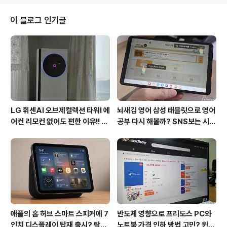
가 더 땡기지 않을까 싶기도 합니다. 종류도 다행하고 디자
인고 예뻐 국내에서 판매되었다면 인기가 많지 않았을까
이 블로그 인기글
싶기도 합니다. 러시아 기업 Caviar사는 고가의 아이폰케
이스를 선보였던 업체로 개인적으로는 익숙한데 최근은 아
니지만 소개해 볼까 합니다. 환경과 기후를 생각하는 디자
인 요즘에는 배출한 이산화탄소를 흡수하는 대책을 세워
실질적인 배출량을 0으로 만든다는 탄소중립을 실천..
LG 휘센AI 오브제컬렉션 타워I 에
뇌새김 영어 삼성 태블릿으로 영어
어컨 리모컨 없어도 편한 이유!! 7
공부 다시 해볼까? SNS보는 시간
월 장마철 AI콜드프리로 실사용
줄여 성인영어회화 독학!!
후기
애플의 홈 허브 스마트 스피커에 7
반도체 영향으로 프리도스 PC와
인치 디스플레이 탑재 출시? 탁상
노트북 가격 인하 방법 고민? 윈도