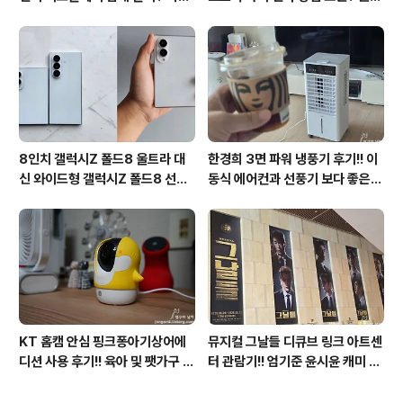
형과 벽걸이형에 완전 새로운 운영
우11 프로도 저렴하게 직접 설치
체제 적용!!
방법?(feat. vip-scdkeys)
8인치 갤럭시Z 폴드8 울트라 대
한경희 3면 파워 냉풍기 후기!! 이
신 와이드형 갤럭시Z 폴드8 선
동식 에어컨과 선풍기 보다 좋은
택? 두 모델 프라이버시 디스플레
점도 있지만 단점도?
이 미제공!!
KT 홈캠 안심 핑크퐁아기상어에
뮤지컬 그날들 디큐브 링크 아트센
디션 사용 후기!! 육아 및 팻가구 그
터 관람기!! 엄기준 윤시윤 캐미 연
리고 부모님을 위해 한정출시 아기
기력에 즐거웠던 하루(feat. 7월
상어홈캠 어때!!
KT 장기고객 초대드림)