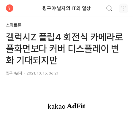
검색하기
핑구야 날자의 IT와 일상
티스토리
스마트폰
갤럭시Z 플립4 회전식 카메라로
풀화면보다 커버 디스플레이 변
화 기대되지만
핑구야날자
2021. 10. 15. 06:21