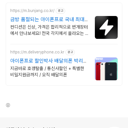
https://m.bunjang.co.kr/
광고
금방 품절되는 아이폰프로 국내 최대
브랜드 중고거래
컨디션은 신상, 가격은 합리적으로 번개장터
에서 만나보세요! 전국 각지에서 올라오는 전
국구 최다 상품 매일 10만 개 이상의 신규 상
품 업로드
https://m.deliveryphone.co.kr
광고
아이폰프로 할인박사 배달의폰 박리다
매! 무조건 더 할인!
지금바로 호갱탈출 / 통신사할인 + 특별한
비밀지원금까지 / 오직 배달의폰
(새창열림)
로그 정보