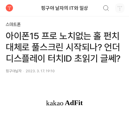
검색하기
핑구야 날자의 IT와 일상
티스토리
스마트폰
아이폰15 프로 노치없는 홀 펀치
대체로 풀스크린 시작되나? 언더
디스플레이 터치ID 초읽기 글쎄?
핑구야날자
2023. 3. 17. 19:10