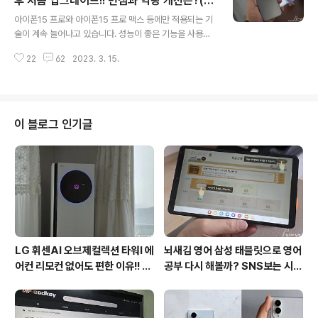
후 처음 업그레이드!! 번짐과 역광 개선은?(fe
글 내용
서 출시될지가 제일 궁금한 부분 중에 하나가 아닌가 싶습
at. 소니 LiDAR)
아이폰15 프로와 아이폰15 프로 맥스 등에만 적용되는 기
니다. 갤럭시Z 플립5는 휴대성은 좋지만 화면 주름 때문에
술이 계속 늘어나고 있습니다. 성능이 좋은 기능을 사용하
망설이는 분들도 적지 않고 사용하고 있는 분도 개선에 대
려면 비싼 아이폰 프로 모델을 선택하라는 스텐스를 계속
한 니즈가 강한 편이거든요. 커지는 커버 디스플레이와 배
22
62
2023. 3. 15.
이어가고 있습니다. 어떻게 보면 애플의 입장에서 당연한
터리 삼성은 갤럭시Z 플립5와 갤럭..
마케팅이겠지만 예전처럼 동일 모델의 차이를 거의 두지
않고 메모리로만 한정했던 때가 더 좋았지 않았나 싶습니
다. 사실 보급형 스마트폰이든 아이폰이든 사용하는 데 불
편함이 없다면 신경 쓸 필요는 없어 보입니다. 그러나 애플
이 블로그 인기글
의 아이폰 성능이나 디자인은 확실한 비교 우위에 있다는
것은 인정하지 않을 수 없기는 합니다. 명품백처럼 갖춰야
할 디바이스로 생각하는 경우도 적지 않기 때문에 편하게
개인적인 취향이라고 생각하면 될 듯합니다. 아이폰12 프
로 이후 첫 카메라 센서 업그레이드 애플이 아..
LG 휘센AI 오브제컬렉션 타워I 에
뇌새김 영어 삼성 태블릿으로 영어
어컨 리모컨 없어도 편한 이유!! 7
공부 다시 해볼까? SNS보는 시간
월 장마철 AI콜드프리로 실사용
줄여 성인영어회화 독학!!
후기