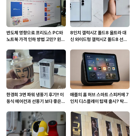
반도체 영향으로 프리도스 PC와
8인치 갤럭시Z 폴드8 울트라 대
노트북 가격 인하 방법 고민? 윈도
신 와이드형 갤럭시Z 폴드8 선
우11 프로도 저렴하게 직접 설치
택? 두 모델 프라이버시 디스플레
방법?(feat. vip-scdkeys)
이 미제공!!
한경희 3면 파워 냉풍기 후기!! 이
애플의 홈 허브 스마트 스피커에 7
동식 에어컨과 선풍기 보다 좋은
인치 디스플레이 탑재 출시? 탁상
점도 있지만 단점도?
형과 벽걸이형에 완전 새로운 운영
체제 적용!!