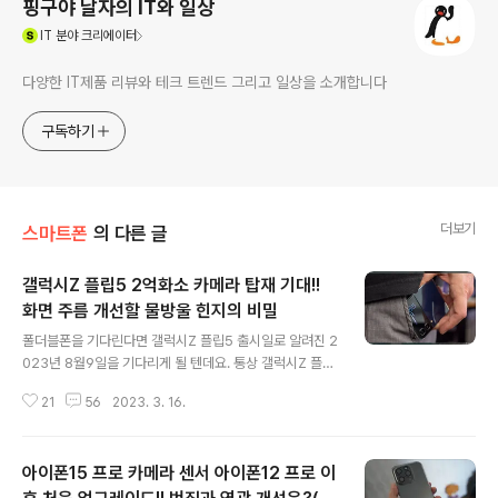
핑구야 날자의 IT와 일상
(새창열림)
IT
분야 크리에이터
다양한 IT제품 리뷰와 테크 트렌드 그리고 일상을 소개합니다
구독하기
더보기
스마트폰
의 다른 글
갤럭시Z 플립5 2억화소 카메라 탑재 기대!!
화면 주름 개선할 물방울 힌지의 비밀
글 내용
폴더블폰을 기다린다면 갤럭시Z 플립5 출시일로 알려진 2
023년 8월9일을 기다리게 될 텐데요. 통상 갤럭시Z 플립
출시가 매년 8월에 있었으니 얼추 맞지 않을까 싶네요. 폴
21
56
2023. 3. 16.
더블폰은 삼성만 출시하는 것이 아니기 때문에 전체적인
트렌드를 통해 갤럭시Z 플립5가 어떻게 출시될 지 예측할
수 있겠죠. 이미 다양한 해외IT 매체를 통해서 출시일뿐만
아이폰15 프로 카메라 센서 아이폰12 프로 이
아니라 스펙에 대한 다양한 소식들이 전해지고 있습니다.
그중에 뭐니 뭐니 해도 디스플레이 주름을 어떻게 처리해