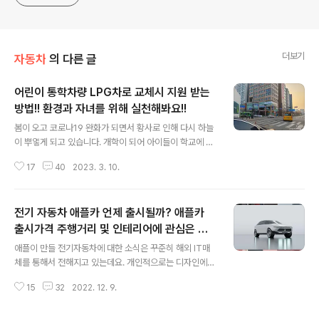
더보기
자동차
의 다른 글
어린이 통학차량 LPG차로 교체시 지원 받는
방법!! 환경과 자녀를 위해 실천해봐요!!
글 내용
봄이 오고 코로나19 완화가 되면서 황사로 인해 다시 하늘
이 뿌옇게 되고 있습니다. 개학이 되어 아이들이 학교에 가
면서 일상의 여유를 찾아 좋지만 유치원이나 학원을 가는
17
40
2023. 3. 10.
아이들의 일상이 조금은 안쓰럽게 보이는 요즘입니다. 그
런데 여기에 또 하나 고민해야 하는 것은 통학차량에서 뿜
어져 나오는 매연이 아닐까 싶습니다. 아이들이 유치원이
전기 자동차 애플카 언제 출시될까? 애플카
나 학원을 가기 위해 기다리는 동안 폴폴 나오는 디젤차의
매연은 우리 아이들의 건강을 물론 환경에도 좋지 않습니
출시가격 주행거리 및 인테리어에 관심은 있
글 내용
다. 디젤차를 전기차로 바꾸면 좋겠지만 아직은 부담이 되
지만
애플이 만들 전기자동차에 대한 소식은 꾸준히 해외 IT매
는 게 사실이죠. 그래서 당분간은 LPG차량으로 교체가 대
체를 통해서 전해지고 있는데요. 개인적으로는 디자인에
안이 될 수 있을 듯합니다. L통학차량을 LPG차량으로 교
더 관심이 많지만 애플카 가격이 1억3천만원 정도로 예상
체를 하면 지원받을 수 있는 방법이 있다는 것을 알고 계신
15
32
2022. 12. 9.
하고 있어 구경만 해야 할 가능성이 높을 것 같아요. 전기자
가요? 친환경 LPG 통학차량은 왜 필요할..
동차 테슬라의 디자인은 개인적으로 아쉬움이 많아서 애플