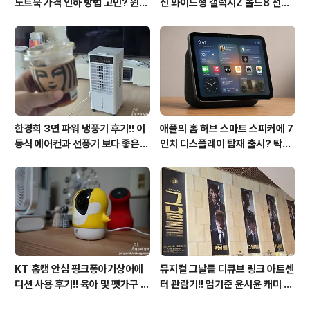
노트북 가격 인하 방법 고민? 윈도
신 와이드형 갤럭시Z 폴드8 선
우11 프로도 저렴하게 직접 설치
택? 두 모델 프라이버시 디스플레
방법?(feat. vip-scdkeys)
이 미제공!!
한경희 3면 파워 냉풍기 후기!! 이
애플의 홈 허브 스마트 스피커에 7
동식 에어컨과 선풍기 보다 좋은
인치 디스플레이 탑재 출시? 탁상
점도 있지만 단점도?
형과 벽걸이형에 완전 새로운 운영
체제 적용!!
KT 홈캠 안심 핑크퐁아기상어에
뮤지컬 그날들 디큐브 링크 아트센
디션 사용 후기!! 육아 및 팻가구 그
터 관람기!! 엄기준 윤시윤 캐미 연
리고 부모님을 위해 한정출시 아기
기력에 즐거웠던 하루(feat. 7월