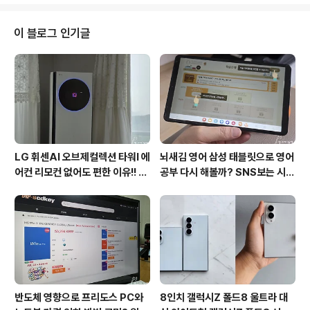
전기자동차에 더 관심을 갖게 되는 것 같아요. 여러분은 어
떠신가요. 전기자동차 애플카에 대한 관심은 아이폰이나
맥을 사용하는 분들에게 더욱 기대를 받고 있는데요. 출시
이 블로그 인기글
일은 2026년으로 미뤄져 좀 더 기다려야 할 것 같아요. 그
래도 3년 정도만 기다리면 되니 얼마 남지 않은 것 같아요.
물론 상황에 따라서는 애플카 출시가 연기될 수도 있지만~
애플카 인테리어 관심 높아 애플은 2014년 1,000명 이상
의 자동차 전문가와 엔지니어..
LG 휘센AI 오브제컬렉션 타워I 에
뇌새김 영어 삼성 태블릿으로 영어
어컨 리모컨 없어도 편한 이유!! 7
공부 다시 해볼까? SNS보는 시간
월 장마철 AI콜드프리로 실사용
줄여 성인영어회화 독학!!
후기
반도체 영향으로 프리도스 PC와
8인치 갤럭시Z 폴드8 울트라 대