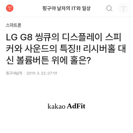
검색하기
핑구야 날자의 IT와 일상
티스토리
스마트폰
LG G8 씽큐의 디스플레이 스피
커와 사운드의 특징!! 리시버홀 대
신 볼륨버튼 위에 홀은?
핑구야날자
2019. 3. 22. 07:19