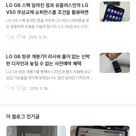
LG G8 스펙 달라진 점과 유플러스만의 LG
V50 무상교체 슈퍼찬스를 조건을 활용하면
글 내용
LG G8 스펙 달라진 점을 위주로 LG 최신스마트폰을 찾
는 분들에게 도움을 드릴까 합니다. LG G8은 5G 스마트
폰 보다는 안정화된 LTE 단말을 선호하는 분들에게 좋을
6
10
2019. 3. 21.
듯 합니다. 5G 통신망이 전국적으로 안정화 되려면 시간이
필요하지만 그렇더라도 문제없이 사용할 수 있으니까요.
각 통신사별 사전예약을 받고 있는 LG G8은 어떤 혜택이
LG G8 씽큐 개봉기!! 리시버 홀이 없는 신박
있는지 벌써 알아 보셨을 텐데요. 유플러스가 어떤 사전예
약 혜택이 있는지 알아보고 LG G8 개봉기와 달라진 점은
한 디자인과 놓칠 수 없는 사전예약 혜택
글 내용
무엇이 있는지 정리해 보겠습니다. 특히 에어모션과 정맥
LG G8 씽큐 개봉기를 통해서 디자인과 빨리 사용해 보고
인식기능 그리고 달라진 디자인도 눈 여겨 볼만 했습니다.
싶은 기능들을 정리해 보았습니다. 일단 달라진 디자인과
LG G8 개봉기 및 디자인 유플러스에서 LG G8를 어떤 컬
추가된 첨단 기능들이 일반인들에게 어떤 평가를 받게 될
러로 선택할까 고민하다가 카민레드로 결정했답니다. 너무
11
22
2019. 3. 18.
지 기대가 됩니다. 스냅드래곤 855를 사용하면서도 동급
매력적인 컬러거든요. 다른..
의 최신 스마트폰보다 가격적인 부담을 줄여 소비자의 입
장에서는 환영할 일입니다. 스마트폰의 가격이 내릴 만도
한데 출시될 때마다 올라 100만원을 넘는 것은 기본이고
200만원이 넘는 스마트폰도 있으니 말이죠. LG G8 Thi
이 블로그 인기글
nQ는 최신 프로세서 스냅드래곤 855를 사용하면서 897,
600원의 출고가로 결정이 되었답니다. 그럼 어디 한번 볼
까요. LG G8 씽큐 개봉기와 스펙 LG전자의 최신 스마트