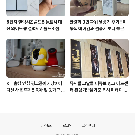
8인치 갤럭시Z 폴드8 울트라 대
한경희 3면 파워 냉풍기 후기!! 이
신 와이드형 갤럭시Z 폴드8 선
동식 에어컨과 선풍기 보다 좋은
택? 두 모델 프라이버시 디스플레
점도 있지만 단점도?
이 미제공!!
KT 홈캠 안심 핑크퐁아기상어에
뮤지컬 그날들 디큐브 링크 아트센
디션 사용 후기!! 육아 및 팻가구 그
터 관람기!! 엄기준 윤시윤 캐미 연
리고 부모님을 위해 한정출시 아기
기력에 즐거웠던 하루(feat. 7월
상어홈캠 어때!!
KT 장기고객 초대드림)
의안내
티스토리
로그인
고객센터