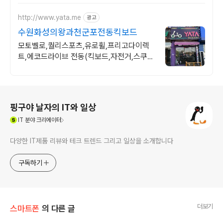
http://www.yata.me
광고
수원화성의왕과천군포전동킥보드
모토벨로,퀄리스포츠,유로휠,프리고다이렉
트,에코드라이브 전동(킥보드,자전거,스쿠
터)
로그 정보
핑구야 날자의 IT와 일상
(새창열림)
IT
분야 크리에이터
다양한 IT제품 리뷰와 테크 트렌드 그리고 일상을 소개합니다
구독하기
더보기
스마트폰
의 다른 글