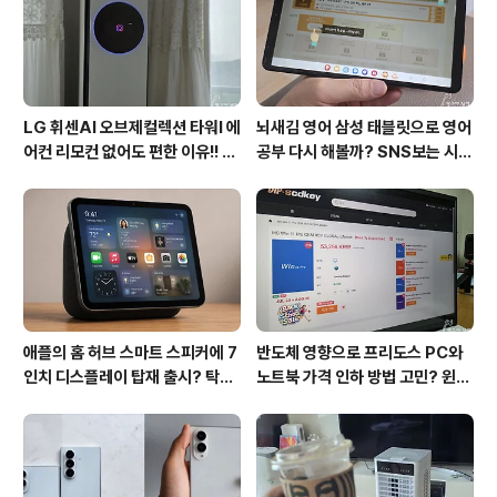
폰 LG G8씽큐 개봉기를 통해 구성품과 스펙을 간단히 정
리해 보겠습니다. 박스는 기..
LG 휘센AI 오브제컬렉션 타워I 에
뇌새김 영어 삼성 태블릿으로 영어
어컨 리모컨 없어도 편한 이유!! 7
공부 다시 해볼까? SNS보는 시간
월 장마철 AI콜드프리로 실사용
줄여 성인영어회화 독학!!
후기
애플의 홈 허브 스마트 스피커에 7
반도체 영향으로 프리도스 PC와
인치 디스플레이 탑재 출시? 탁상
노트북 가격 인하 방법 고민? 윈도
형과 벽걸이형에 완전 새로운 운영
우11 프로도 저렴하게 직접 설치
체제 적용!!
방법?(feat. vip-scdkeys)