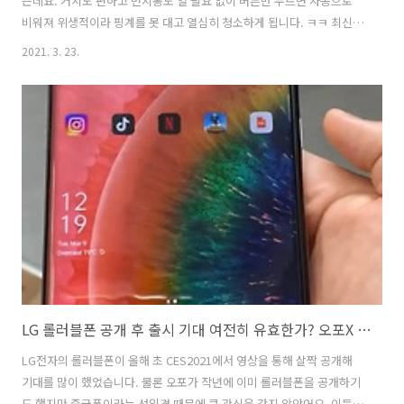
는데요. 거치도 편하고 먼지통도 열 필요 없이 버튼만 누르면 자동으로
비워져 위생적이라 핑계를 못 대고 열심히 청소하게 됩니다. ㅋㅋ 최신
무선청소기 LG 오브제컬렉션 청소기를 1개월 정도 사용하면서 언 듯 보
2021. 3. 23.
면 깨끗해 보여도 막상 청소를 하다 보면 머리카락이나 먼지가 보이는 거
있죠. 처음에는 아쉬운 게 있을 때 아부하느라 청소를 도와주곤 했는데
지금은 최신 무선청소기 LG 오브제컬렉션 청소기로 머리카락이나 먼지
는 물론 물걸레 청소도 동시에 하기 때문에 TV를 보면서 슬슬 하고 있어
요. 추천하고 싶은 LG 오브제컬렉션 청소기 특징과 아쉬움 최신 무선청
소기 LG 오브제컬렉션 청소기를 처음 받아 보면서 웬 박스가 2개나 되나
싶었는데요. ..
LG 롤러블폰 공개 후 출시 기대 여전히 유효한가? 오포X 스마트폰 롤러블 시연으로 김 빠져
LG전자의 롤러블폰이 올해 초 CES2021에서 영상을 통해 살짝 공개해
기대를 많이 했었습니다. 물론 오포가 작년에 이미 롤러블폰을 공개하기
도 했지만 중국폰이라는 선입견 때문에 큰 관심을 갖지 않았어요. 이듬헤