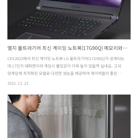
에 LG전자..
엘지 울트라기어 최신 게이밍 노트북(17G90Q) 메모리와 SSD 각각 듀얼 채널 지원 확장성 높아
CES2022에서 최신 게이밍 노트북 LG 울트라기어(17G90Q)가 공개되는
데 17인치 대화면이라 게임시 몰입감이 더욱 높지 않을까 싶네요. 고사
양게임에 최적화된 모델로 다양한 성능을 제공하여 게이머들의 좋은 평
가를 기대하고 있습니다. 같은 게이밍 노트북과 차별화된 디자인으로 기
2021. 12. 23.
능적인 부분 이외에도 만족도를 높이려고 노력한 것 같아요. 위드 코로나
로 다양한 행사를 통해 직접 확인해 볼 수 있던 기회가 적어 아쉽기는 하
지만 미국 라스베이거스에서 열리는 CES2022의 영상을 통해 확인할 수
있습니다. 최신 게이밍 노트북 LG 울트라기어(17G90Q)의 디자인과 특
징을 간단히 정리해 볼까요. LG 울트라기어 게이밍 노트북 특징
CES2022를 통해 LG전자가 공개할 울트라기어 게이밍 노트북(17G90Q)
는..