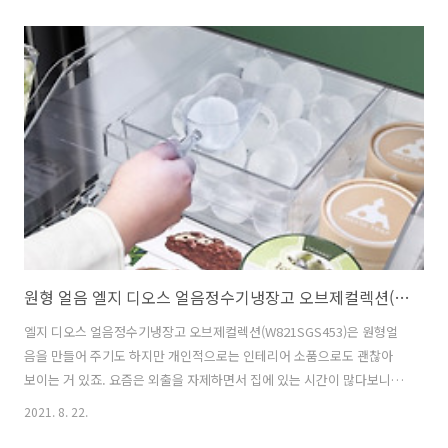
요했을 것입니다. 위드코로나가 장기화 되면서 TV시장에도 영향이 있지
않았을까 싶어요. 이는 LG올레드TV의 최근 출하량 상승과 시장점유율
상승의 결과가 보여주는 듯 합니다. 그러나 개인적으로는 77인치 대형
사이즈 엘지 올레드TV의 5백만원대 가격은 예전에 비하면 상당히 저렴
해졌지만 여전히 아쉬운 부분입니다. 2013년 이후 최근 LG 올레드TV출
하량(판매량) 최고 상승세 LG전자가 2013년 세계최초 올레드TV를 출하
한 이후..
원형 얼음 엘지 디오스 얼음정수기냉장고 오브제컬렉션(W821SGS453)!! 크래프트 아이스 활용으로
엘지 디오스 얼음정수기냉장고 오브제컬렉션(W821SGS453)은 원형얼
음을 만들어 주기도 하지만 개인적으로는 인테리어 소품으로도 괜찮아
보이는 거 있죠. 요즘은 외출을 자제하면서 집에 있는 시간이 많다보니
더 그런것 같아요. 요즘은 얼음을 만들어 주는 다양한 냉장고와 정수기로
2021. 8. 22.
소비자들은 시원하게 무더위를 보내는데 도움을 받고 있습니다. 예전에