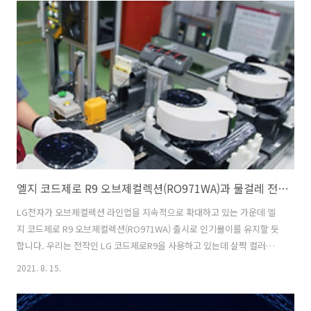
는 트레이에 물을 부어 얼음으로 만들어 먹곤 했는데~ 이젠 옛말이 되었
네요. 아쉽게도 냉장고를 교체하려면 시간이 더 필요해 구경만 하고 있습
니다. 요즘은 혼수품목도 많이 바뀌고 있어 인기 품목에 원형 얼음을 만
드는 엘지 디오스 얼음정수기냉장고 오브제컬렉션도 들어가지 않을까
싶네요. 원형얼음 크래프트 아이스 인기는 해외부터 다양한 모양의 얼음
을 제공하는 냉장고나 정수기..
엘지 코드제로 R9 오브제컬렉션(RO971WA)과 물걸레 전용 로봇청소기 코드제로 M9 씽큐와 콜라보 청소
LG전자가 오브제컬렉션 라인업을 지속적으로 확대하고 있는 가운데 엘
지 코드제로 R9 오브제컬렉션(RO971WA) 출시로 인기몰이를 유지할 듯
합니다. 우리는 전작인 LG 코드제로R9을 사용하고 있는데 살짝 컬러부
터 비교되는 거 있죠. 하는 일 없이 바쁜 일상에서 로봇청소기가 먼지청
2021. 8. 15.
소부터 물걸레까지 알아서 청소를 해 준다면 여간 편한게 아니겠죠. 더구
나 스마트폰으로 연동이 가능하기 때문에 외출이나 퇴큰 전에 미리 밖에