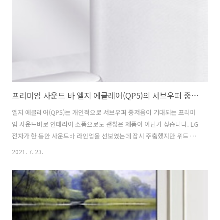
공기청정기 펫 알파 오브제컬렉션 특징 확실히 예전과는 달리 반려묘, 반
려견을..
프리미엄 사운드 바 엘지 에클레어(QP5)의 서브우퍼 중저음과 인테리어 오브제로 기대되는 이유
엘지 에클레어(QP5)는 개인적으로 서브우퍼 중저음이 기대되는 프리미
엄 사운드바로 인테리어 소품으로도 괜찮은 제품이 아닌가 싶습니다. LG
전자가 한 동안 사운드바 라인업을 선보였는데 잠시 주춤했지만 위드 코
로나시대로 집에 있는 시간이 많아지면서 프리미엄 사운드 바 엘지 에클
2021. 7. 23.
레어(QP5) 출시를 하게 된 것 같아요. 2018년도에 출시되었던 프리미엄
사운드바(SK10Y, SK8Y, SK5Y)와는 완전 다른 느낌의 디자인으로 직접
보면 갖고 싶게 만든 거 있죠. 대형TV나 최신 LG TV를 사용하는 분이라
면 프리미엄 사운드 바 엘지 에클레어(QP5)로 공간감 넘치는 사운드를
즐길 수 있을 듯합니다. 달라진 디자인의 사운드바 LG전자에서 출시되었
던 기존 사운드바를 생각하면 각진 메탈릭 스타일의 디자인을 떠올리..