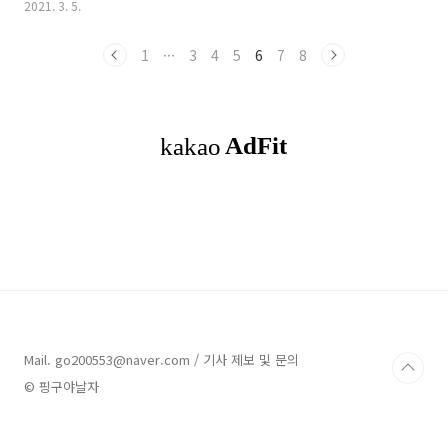
2021. 3. 5.
TV는 독자 소프트웨어 webOS를 탑재한지 오래 되었는데요. 개인적으
로도 TV보다 스마트폰을 많이 보는 세대들이 많아지면서 뭔가 대책이 있
1
···
3
4
5
6
7
8
어야 한다고 생각은 했습니다. LG전자가 스마트폰 사업에 대해 축소를
검토하고 있어 안타깝기만 합니다. 남들이 아직 가지 않는 길을 선택하는
것이 아닌가 하는 걱정도 살짝 되기는 하지만 기대하고 있습니다. TV에
OS를 탑재하여 더 많은 플랫폼 제공 webOS를 탑재된 나노셀TV를 사
용..
Mail. go200553@naver.com / 기사 제보 및 문의
© 핑구야날자