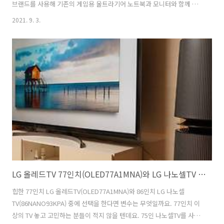
브랜드를 사용해 기존의 게임용 울트라기어 노트북과 모니터와 함께 사
용한다면 더욱 플렉스할 수 있을 듯 합니다. 개인적으로 엘지 울트라기어
2021. 9. 3.
게이밍스피커(GP9)를 주목하는 이유는 헤드셋의 마이크로만 사용할 수
있는 보이스 채팅이 가능하다는 부분입니다. 물론 게임에 맞는 스타일의
디자인도 매력적이지만요. 공간감 넘치는 사운드를 제공해 게임의 몰입
도를 더욱 높이고 헤드셋을 불편해 하는 게이머들에게는 추천할만 하겠
죠. 다만 방음시설 여부도 함께 고민을 해야 하는 부분도 있겠죠. LG 울
트라기어 게이밍 스피커 공략 포인트와 단점 LG전자가 출시한 엘지 울트
라기어 게이밍스피커(G..
LG 올레드TV 77인치(OLED77A1MNA)와 LG 나노셀TV 86인치(86NANO93KPA) 선택 변수?
힙한 77인치 LG 올레드TV(OLED77A1MNA)와 86인치 LG 나노셀
TV(86NANO93KPA) 중에 선택을 한다면 변수는 무엇일까요. 77인치 이
상의 TV 놓고 고민하는 분들이 적지 않을 텐데요. 75인 나노셀TV를 사용