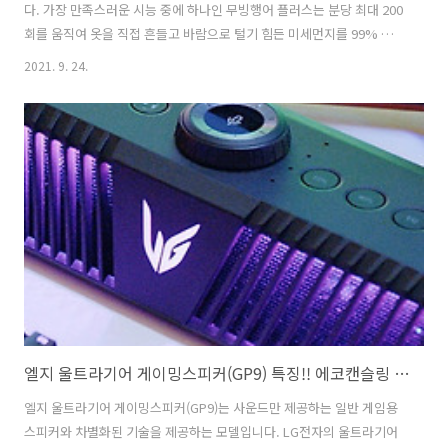
다. 가장 만족스러운 시능 중에 하나인 무빙행어 플러스는 분당 최대 200
회를 움직여 옷을 직접 흔들고 바람으로 털기 힘든 미세먼지를 99% 제
거해 주기 때문에 가족들의 만족도가 높습니다. LG 트롬 스타일러 블랙
2021. 9. 24.
에디션(S5MB)를 사용하면서 적지 않은 변화가 있었습니다. 1년 전만 해
도 퇴근이나 외출하고 오면 운동기구에 옷을 걸어 놓는 게 일상이라 늘
상전의 잔소리를 듣고 살았죠. 물론 습관이 완전 바뀌지는 않았지만 5벌
을 넣을 수 있는 넉넉한 모델이라 확실히 잔소리가 많이 줄었죠. 아침에
는 미세먼지가 제거된 깔끔한 옷을 입을 수 있어 기분 좋고요. 주기적으
로 사용하게 되는 침구코스 어느새 선선한 바람이 불면서 아침저녁으로
가을을..
엘지 울트라기어 게이밍스피커(GP9) 특징!! 에코캔슬링 보이스채팅 기술과 3D 게이밍 사운드 기술 탑재
엘지 울트라기어 게이밍스피커(GP9)는 사운드만 제공하는 일반 게임용
스피커와 차별화된 기술을 제공하는 모델입니다. LG전자의 울트라기어