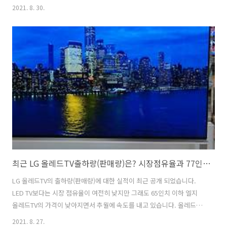
하고 있어 기본적으로 TV는 커야 한다는 생각에 공감하는 입장입니다.
2021. 8. 30.
TV가 너무 큰 거 아닌가 고민하는 분도 있겠지만 그렇지 않더라구요. 막
상 75인치를 구매하고 처음 세팅할때는 당황하기도 했지만 지금은 75인
치도 작다고 느끼는 1인입니다. 물론 TV 바로 앞에서 누워서 보기에는 자
세가 나오지 않는 단점이 있기는 합니다. ㅋㅋ 쇼파에 누워서 보면 그렇
게 커 보이지 않기도 하구요. TV변천사로 본 올레드TV와 LED TV의 포지
션 올레드TV와 나노셀TV의 기술 포지션을 TV 발천..
최근 LG 올레드TV출하량(판매량)은? 시장점유율과 77인치 이상 엘지 올레드TV 가격 아쉬워
LG 올레드TV의 출하량(판매량)에 대한 실적이 최근 공개 되었습니다.
LED TV보다는 시장 점유율이 여전히 낮지만 그래도 65인치 이하 엘지
올레드TV의 가격이 낮아지면서 추월에 속도를 내고 있습니다. 올레드TV
사이즈와 디자인의 다변화로 소비자의 접근성을 높여가는 마케팅도 주
2021. 8. 27.