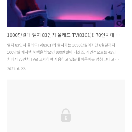
1000만원대 엘지 83인치 올레드 TV(83C1)!! 70인치대 보다 80인치대 대형 화면 TV에 욕심
엘지 83인치 올레드TV(83C1)의 출시가는 1090만원이지만 6월말까지
100만원 캐시백 혜택을 받으면 990만원이 되겠죠. 개인적으로는 42인
치에서 75인치 TV로 교체하여 사용하고 있는데 처음에는 엄청 크다고 생
각을 했지만 지금은 75인치도 작다고 느껴지는 거 있죠. 직구로 구매했
2021. 6. 22.
는데 75인치를 초과하면 직구 배송에 문제가 있을 수 있다는 말이 있어
욕심을 못 채웠답니다. 그러나 국내에서 구매한다면 상황은 다르겠죠. 여
유만 된다면 화질의 끝판왕 올레드TV 80인치대로 바꾸고 싶지만 75인치
구매한지 얼마되지 않아서~ LG전자의 올레드TV는 48인치부터 88인치
까지 다양한 사이즈의 라인업을 갖추고 있어 선택의 폭이 넓습니다. 대화
면 TV 선호 추세 이어져 LG전자는 세계 최초로 대각선 길이 약 21..