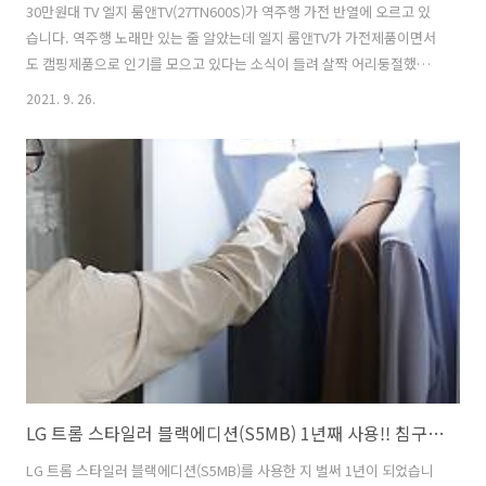
30만원대 TV 엘지 룸앤TV(27TN600S)가 역주행 가전 반열에 오르고 있
습니다. 역주행 노래만 있는 줄 알았는데 엘지 룸앤TV가 가전제품이면서
도 캠핑제품으로 인기를 모으고 있다는 소식이 들려 살짝 어리둥절했어
요. 개인적으로 스마트폰의 휴대성과 활용성에 잊고 있었던 가전제품이
2021. 9. 26.
었는데 말이죠. 아마도 webOS 때문이 아닐까 싶기도 합니다. TV에서
인터넷과 유튜브는 물론 넷플릭스, 와챠와 같은 OTT서비스를 즐길 수 있
게 되면서 스마트폰 사업을 접은 LG전자에게 공백을 메꿔주는 역할도 하
고 있는게 아닌가 싶기도 합니다. 1인가구 증가와 코로나19로 인한 집콕
생활 확대 그리고 캠핑의 계절과 맞물려 역주행하는 게 아닐까 싶기도 합
니다. LG전자 룸앤TV 역주행 이유 역주행의 기준은 정하기 나름이고 마
케팅..
LG 트롬 스타일러 블랙에디션(S5MB) 1년째 사용!! 침구와 인형까지 케어 해봤어!!
LG 트롬 스타일러 블랙에디션(S5MB)를 사용한 지 벌써 1년이 되었습니