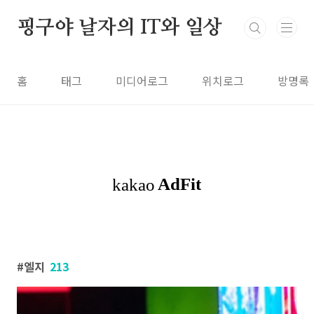
본문 바로가기
핑구야 날자의 IT와 일상
홈
태그
미디어로그
위치로그
방명록
엘지
213