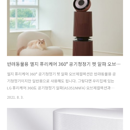
스타디움 메인 출입구 총 840㎡ 초대형 LED 전광판 조성은 상상하기 힘
든 사이즈가 아닐까 싶습니다. LG전자 사이니지 꾸준한 공급확대 LG전
자의 사이니지사 ..
반려동물용 엘지 퓨리케어 360° 공기청정기 펫 알파 오브제컬렉션!! 일반 공기청정기와 차이는?
엘지 퓨리케어 360° 공기청정기 펫 알파 오브제컬렉션은 반랴동물용 공
기청정기이지만 일반용으로 사용해도 됩니다. 그렇다면 우리집에 있는
LG 퓨리케어 360도 공기청정기 알파(AS351NNFA) 오브제컬렉션과는
어떤 차이가 있을까요. 반려동물을 키우지는 않지만 가능성이 있다면 어
2021. 8. 3.
떤 제품을 사용하는 게 유리할까요? 아니면 LG 퓨리케어 360도 공기청
정기 알파(AS351NNFA) 오브제 컬렉션을 사용한다면 반려동물용 모델
의 필터만 교체하면 되는 게 아닌가? 뭐 이런 의문이 드는 것도 사실입니
다. 마치 LG 코드제로A9S를 사용하는 분이 올인원타워만 구매하면 LG
오브제컬렉션 무선청소기가 되는 것 처럼 말이죠. 엘지 퓨리케어 360°