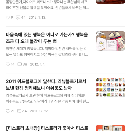
이루지만 자세히 읽어 보시면 모두 도움이 되는 정보들이
몸짱만들기,다이어트,휘트니스가 생각나는 푸샵님의 서프
랍니다. 저도 도움을 받아 활용하기도 한답니다. 대교님이
라이즈한 선물로 활력을 찾았어요. 신년들어서 바뀌는 제
정리하시는 교육관련 포스팅을 쉽게 접하기도 어렵답니다.
도가 많고 새로 시행하는 시스템이 많아 연일 힘들어 늦잠
작성시간
9
44
2012. 1. 13.
궁금한 점이 있으면 여쭈어 본다면 아마도 친찰한게 가이
까지 자게 되는 컨디션 난조를 보이는 나날이었답니다. 20
드 해 실 겁니다. 선물로 받은 코알라키드는 서커스에서 외
11년 마지막으로 제 블로그에 방문해주신 푸샵님에게 저도
톨..
답방을 했죠. 지금도 푸샵님의 글을 잘 읽기도 하고 때로는
마음속에 있는 행복은 어디로 가는가? 행복을
시간이 없어 보기만 하는 경우도 있지만요. 그런데 난데없
조금 더 오래 붙잡아 두는 법
이 이벤트에 당첨이 되었다고 댓글로 연락이 온겁니다. 앵
글 내용
~~ 이벤트에 응모한적도 없는데 말이죠. 좌우지간 신년부
임진년 새해가 밝았습니다. 저마다 임진년 새해를 맞는 각
터 운수대통의 서상이 되어 블로그어워드 수상과 기타 여
오는 달라도 행복해지고 싶은 마음은 같으리라 생각합니
러가지 좋은 일들이 한꺼번에 몰려 몸은 피곤하지만 기분
다. 벌써 2011년도 추억의 한페이지로 넘어갔습니다. 이제
작성시간
14
88
2012. 1. 1.
은 너무 좋답니다. 블로그를 하면서 제일 좋은 것 중에 하나
는 돌이킬 수 없는 과거로 되어버렸습니다. 암울한 경제전
가 이러한 이웃들과의 소통을 통한 교감의 짜릿..
망이 새해벽두를 설레이게 하기보다는 오히려 막막하게 만
들고 있습니다. 늘 행복해지기를 바라지만 세상일은 그렇
2011 위드블로그에 말한다. 리뷰블로거로서
게 되지 않습니다. 자신이 원하는 목표의 반만 성취가 되다
보낸 한해 정리해보니 아쉬움도 남아
고 해도 다행이라고 합니다. 그렇다고 신년벽두부터 우울
글 내용
해할 필요는 없는 것 같아요. 1등을 목표로 도전하면 90점
리뷰블로거로서 보낸 한해 위드블로그와 함께 정리해보니
이상을 맞고 70점을 목표로 도전한다면 70점 이하의 점수
아쉬움도 남는군요. 연말이라 TV, 신문 각종 매체에서 한
가 나오는게 학생들의 공부만이 해당되는게 아닌듯 합니
해동안 노고한 연예인들을 위해 시상식이 있었지만 다음이
작성시간
21
64
2011. 12. 26.
다. 맞습니다. 꿈은 원대하게 갖는 것이 전진하는 삶이 아니
나 네이버등에서도 베스트블로그 시상이 있었답니다. 우리
겠어요. 그런데 행복은 어떻게 하면 오래 붙잡..
가 생각해도 성실하게 포스팅을 하고 멋지게 노력한 많은
분들이 시상을 해서 이웃블로거들의 노고에 박수를 보냅니
[티스토리 초대장] 티스토리가 좋아서 티스토
다. 그러나 핑구야 날자에게는 거리가 먼 이야기랍니다. 저