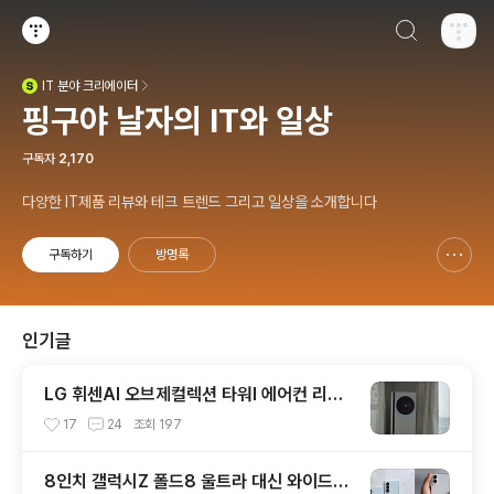
검색하기
티스토리
IT
분야 크리에이터
(새창열림)
핑구야 날자의 IT와 일상
구독자
2,170
다양한 IT제품 리뷰와 테크 트렌드 그리고 일상을 소개합니다
구독하기
방명록
신고하기 레이어
열기
인기글
LG 휘센AI 오브제컬렉션 타워I 에어컨 리모
컨 없어도 편한 이유!! 7월 장마철 AI콜드프
17
24
조회
197
리로 실사용 후기
8인치 갤럭시Z 폴드8 울트라 대신 와이드형