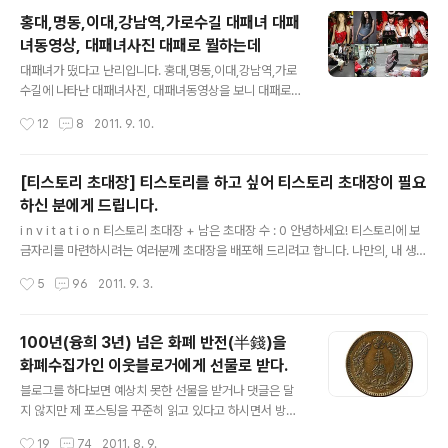
'장..
물로 받았었는데 이번에 블로그 개설 3개월을 기념하여 또
홍대,명동,이대,강남역,가로수길 대패녀 대패
받게 되었답니다. 그런데 보내주신 선물을 두번이나 보내
녀동영상, 대패녀사진 대패로 뭘하는데
게 만들어 미안한 마음이 있답니다. 우리 아파트는 택배를
글 내용
관리실마다 처리하지 않고 몇개동씩 묶어서 관리를 한답니
대패녀가 떴다고 난리입니다. 홍대,명동,이대,강남역,가로
다. 그래서 택배아저씨가 연락을 해야 왔구나를 알게 되고
수길에 나타난 대패녀사진, 대패녀동영상을 보니 대패로
관리실 경비아저씨가 하루 지나면 찾아가라고 인터폰으로
뭘 말하려 하는지 궁금하게 만드네요. 대패녀을 비롯해 어
작성시간
12
8
2011. 9. 10.
연락을 해준답니다. 그런데 교대근무하시는 아저씨에 따라
느샌가 우리주변에 심심치 않게 나타나는 무슨무슨녀가 유
서는 전화를 하지 않는 경우도 있어요. 돈재미님께서..
행입니다. 나쁜의미로 붙는 경우도 있고 이슈가 되어 붙는
경우도 있고 선행을 하여 붙는 경우도 있고 참 많은 것 같아
[티스토리 초대장] 티스토리를 하고 싶어 티스토리 초대장이 필요
요. 그러고 보면 참 이름 붙이기 좋아들 하는 것 같아요. 그
하신 분에게 드립니다.
래서 대패녀 말고도 엘프녀, 시청녀, 개똥녀, 사과녀등등 그
글 내용
밖에도 뭐가 더 있는데 이제는 그냥 무덤덤해져서 그런지
i n v i t a t i o n 티스토리 초대장 + 남은 초대장 수 : 0 안녕하세요! 티스토리에 보
생각이 잘 나지 않는군요. 일시적인 사회현상으로 끝날 줄
금자리를 마련하시려는 여러분께 초대장을 배포해 드리려고 합니다. 나만의, 내 생각
알았는데 꽤 오래 가는군요. 주목을 받거나 이슈화 해서 알
을, 내 기억을 담는 소중한 블로그를 만들고 싶다면 티스토리로 시작해보세요! 티스
작성시간
5
96
2011. 9. 3.
리고 싶을때 이만한 방법도 없는것 같기도 해요. 분홍색 리
토리 블로그는 초대에 의해서만 가입이 가능합니다. 원하시는 분은 댓글에 E-mail
어카를 끌고 홍대,명동,이대,..
주소를 남겨주시면 초대장을 보내드립니다. 남겨주실 때에는 꼭 비밀댓글로 남겨주
세요! 초대장을 보내드리고 바로 개설하시지 않으신 분들은 초대장을 회수할 수도 있
100년(융희 3년) 넘은 화폐 반전(半錢)을
으니 바로 개설해주세요! Yes 이런 분들께 드립니다! 1. 다른 블로그를 사용해보셨던
화폐수집가인 이웃블로거에게 선물로 받다.
분 2. 이메일 주소가 정상적인 분 3. 블로그를 시작하려는 이유를 남겨주신 분! No
글 내용
이런 분들께 드리지 않아요! 1..
블로그를 하다보면 예상치 못한 선물을 받거나 댓글은 달
지 않지만 제 포스팅을 꾸준히 읽고 있다고 하시면서 방명
록에 글을 남기실때가 있답니다. 여러분도 그런 경험을 하
작성시간
19
74
2011. 8. 9.