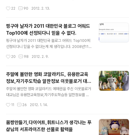
군요. 귀국 후 개인일정을 소화하고 만나기로 하면서 어찌
는 그동안 블로그를 통해서 2년반을 알면서 지내 온 Mark
작성시간
22
90
2012. 2. 13.
나 설레이던지.... 빨간來福의 통기타 바이러스 어렵게 휴
님의 초대로 만남을 갖게 되었습니다. 작년 1월에도 같이
가를 내어 전화를 해주셔서 너무나 반가웠답니..
식사를 해서 거의 1년만에 재회(?)를 한 샘이죠. Mark님은
전 현대종합상사 사장님으로 화려한 경력을 가지신 분이면
핑구야 날자가 2011 대한민국 블로그 어워드
서 꾸준히 블로그를 운영하고 계십니다. 블로거들을 초대
Top100에 선정되다니 믿을 수 없다.
해서 식사와 함께 각 블로거들의 이야기를 통해서 젊게 인
글 내용
생을 살아가고 계십니다. 광화문 일품당은 Mark님이 자주
핑구야 날자가 2011 대한민국 블로그 어워드 Top100에
이용하던 식당으로 깔끔한 샤브샤브집이었답니다. 그런데
선정되다니 믿을 수 없다는게 제 생각입니다. 2008년11
초대를 받고 오신분들을 보니 너무 반가운 거 있죠. 누가 왔
월25일 처음 포스팅을 했으니 38개월이 되었네요. 계산이
작성시간
20
98
2012. 2. 9.
을까요.ㅋㅋ 궁금하시죠. 아닌가? ㅋㅋ 풀칠아비님, 자운영
어려우신 분을 위해 다시 말씀드리면 3년2개월이랍니다.
님, 악랄가츠님, 작은소망님, 꼬..
ㅋㅋ 블로그에 블자도 모르고 시작을 했던게 엊그제 같은
데 이젠 일상이 되어버렸답니다. 그동안 많은 분들과 만나
주말에 볼만한 영화 코알라키드, 유용한교육
고 HTML을 잘 몰라서 꼴딱 밤도 세어보고 배너하나 다는
정보,자기주도학습 알찬정보 이웃블로거 대교
데도 몇시간을 꼼지락 거렸던 기억이 납니다. 그렇다고 박
글 내용
님
사가 된 것은 아니지만 HTML 리딩이 가능한 정도랍니다.
주말에 볼만한 영화 코알라키드 예매권을 주신 이웃블로거
처음에는 IT블로거를 해보려다가 결국은 리뷰전문 블로거
대교님은 유용한교육정보,자기주도학습등 알찬정보를 포
로 바꾸면서 오늘에 이르게 되었답니다. 무슨무슨 블로거
스팅하는 분이시랍니다. 이벤트를 한다고 하셔서 응모만
작성시간
11
26
2012. 1. 14.
로 스스로를 가두는 것도 싫고 파워블로거도 싫고 베스트
했을 뿐인데 주말에 볼만한 영화 코알라키드예매권을 주셔
블로거도 싫더라구요.(사실 싫은게 아니라..
서 너무 기분이 좋답니다. 우리는 아이들이 커서 조카들에
게 선물하기로 했어요. 자녀교육방법,자기주도학습등 알찬
몸짱만들기,다이어트,휘트니스가 생각나는 푸
정보 이웃블로거 대교님은 맞벌이로 힘든 부모들에게는 힘
샵님의 서프라이즈한 선물로 활력을
이 되는 분이랍니다. 물론 주식회사 대교의 소식들이 주를
글 내용