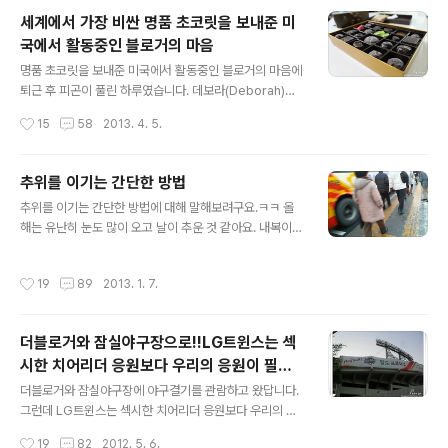
는 기회가 되면 현실은 다르다는 걸 알게 됩니다. 그녀의 마
세계에서 가장 비싼 명품 초코릿을 보내준 미
음을 사로잡기 위해 선물공세도 하게 되고 필요이상으로
국에서 활동중인 블로거의 마음
비용을 쓰게 되죠. 중요한 것은 그런게 아닌데 말이죠. 그래
글 내용
서 연애솔로인지 모르지만요. 결혼정보회사로 유명한 듀오
명품 초코릿을 보내준 미국에서 활동중인 블로거의 마음에
에 올라오는 연애관련 자료만 봐도 도움이 될텐데 말이죠.
퇴근 후 피곤이 풀린 하루였습니다. 데보라(Deborah)님
솔로들은 너무 감정에 충실하고 솔직한 게 아쉬운 부분이
이 보내주신 초콜릿 선물은 세계에서 저에게는 가장 비싼
작성시간
15
58
2013. 4. 5.
죠. 연애도 어느 정도 스킬이 필요하다는 걸 알아야 하는데
명품 초콜릿보다 더 비싼 명품 명품 초콜릿이었답니다. 한
말이죠. 실탄(돈)이 필요하다는 ..
동안 포장을 뜯지도 못한 채 보기만 했답니다. 아이들이 빨
리 먹고 싶다고 했지만 그렇게 빨리 먹어서는 안되는 초콜
추위를 이기는 간단한 방법
릿이란다.라고 말했답니다. 데보라님은 2005년 6월15일
글 내용
추위를 이기는 간단한 방법에 대해 말해보려구요.ㅋㅋ 올
처음 블로그를 시작하신 선배 블로거이시죠. 2009년 12
해는 유난히 눈도 많이 오고 날이 추운 것 같아요. 내복이나
월20일 데보라님의 방문이 인연이 되어 벌써 4년이 되어
레깅스를 입고 목도리를 둘러도 추운 요즘음입니다. 무릎
가는군요. 이제는 친한 친구 같은 분이죠. 힘들고 어려운 일
에 바람도 들어가는 것 같기도 하고..ㅋㅋ 추운 겨울에 가죽
이 데보라님의 블로그에 올라오면 내일인양 마음이 아프기
작성시간
19
89
2013. 1. 7.
장갑을 끼고 다니지만 요놈의 스마트 폰때문에 장갑을 벗
도 했답니다. 데보라(Deborah)님의 블로그는 일상에서
었다가 끼었다가 영~~ 불편하더라구요. 그래서 가죽장갑
도전하는 모습, 가족이야기, ..
도 잘 끼고 다니지 않아요. 출퇴근을 대중교통을 이용하고
더블로거와 잠실야구장으로!!LG트윈스는 섹
있어요. 추위에 노출되는 타이밍이 있는데~~ 현관을 나와
시한 치어리더 응원보다 우리의 응원이 필요
서 지하 주차장을 통해서 부터 입니다. ㅋㅋ 그리고 버스정
글 내용
해
류장까지 추위는 시작되죠. 그런데 버스에서 히터가 제대
더블로거와 잠실야구장에 야구결기를 관람하고 왔답니다.
로 나오지 않은 경우에도 조금 춥다니다. 그리고 환승하는
그런데 LG트윈스는 섹시한 치어리더 응원보다 우리의 응
시간 그리고 버스에서 내려 직장입구까지 이렇게 제거 추
원이 필요한 듯 했어요. 비가 온 후라 그런지 하늘은 더 없
작성시간
19
82
2012. 5. 6.
위를 느끼는 타이밍입니다. 추위를 이기는 ..