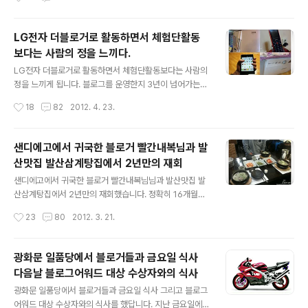
이 맑았습니다. 이번달 더블로거와 함께 트윈스와 넥센의
야구 경기를 관람하게 되어 더 기분의 좋았답니다. 매달 기
다려기는 모임인데 지난달에는 야유회 이번달에는 야구
LG전자 더블로거로 활동하면서 체험단활동
장... 이렇게 해도 되나 몰라요. 6시30분에 경기가 시작이
보다는 사람의 정을 느끼다.
지만 30분 늦게 도착을 했답니다. 88올림픽때 수영경기본
글 내용
부에서 자원봉사를 마친 이후 처음이니 24년만이네요. 참
LG전자 더블로거로 활동하면서 체험단활동보다는 사람의
많이 변했더라구요. 88올림픽때는 깨끗하는 것 이외에는
정을 느끼게 됩니다. 블로그를 운영한지 3년이 넘어가는군
상점들이 많지 않았던 것으로 기억하는데 야구장 때문인지
요. 최근에 LG전자 더블로거로 활동하면서 블로그 운영에
작성시간
18
82
2012. 4. 23.
먹거리 상점들고 노상의 좌판들이 분위기를 달구고 있었답
많은 보람을 느끼고 있답니다. 솔직히 LG전자보다는 삼성
니다. 입장권을 보니 1루 313블록 18열..
전자를 좋아하고 LG전자에 대한 선입견이 있었던 1인으로
서 더블로거에 지원한다는게 아이러니하죠. 더블로거 6기
샌디에고에서 귀국한 블로거 빨간내복님과 발
발대식에도 똑같은 말을 했죠. 굳이 말할 필요도 없을 수 있
산맛집 발산삼계탕집에서 2년만의 재회
지만 솔직한 마음을 전하는게 좋을 것 같았거든요. 사실 L
글 내용
G전자와의 인연중에 기억에 남는 것은 88올림픽이랍니
샌디에고에서 귀국한 블로거 빨간내복님님과 발산맛집 발
다. 88올림픽때 자원봉사를 했었거든요. 그때 법무과에서
산삼계탕집에서 2년만의 재회했습니다. 정확히 16개월만
일하시던 LG직원과 친해지게 되었는데 쌍둥이 빌딩에 초
이죠. 빨간내복님이 2011년 12월에 귀국했었죠. 그런데
작성시간
23
80
2012. 3. 21.
대해서 점심을 같이 했던 기억이 남아있어요. 지금도 다닌
만나기로 한 날에 일정과 과로로 전화통화만 하고 만나지
다면 보고 싶네요. 그때 사용하던 출력용지를 ..
못했답니다. 아쉽지만 어쩔 수 없었어요. 그때 mark님과
같이 만나기로 했었거든요. 덕분에 mark님과 인사동에서
광화문 일품당에서 블로거들과 금요일 식사
만났었답니다. 이러한 히스토리 끝에 빨간내복님께서 3월
다음날 블로그어워드 대상 수상자와의 식사
초 귀국예정이라는 소식을 전해듣고 만나기로 했답니다. 2
글 내용
009년8월에 처음 빨간내복의 닉네임 짓기 이벤트에 응모
광화문 일품당에서 블로거들과 금요일 식사 그리고 블로그
하면서 왕래를 하기 시작했습니다. 벌써 3년이 되어가는
어워드 대상 수상자와의 식사를 했답니다. 지난 금요일에