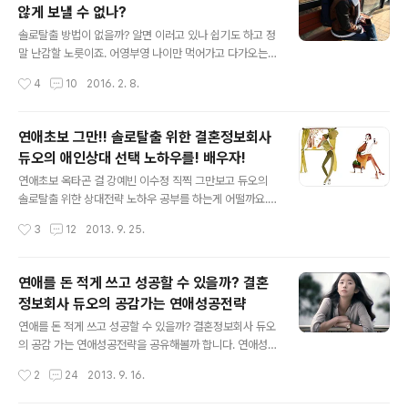
않게 보낼 수 없나?
글 내용
솔로탈출 방법이 없을까? 알면 이러고 있나 쉽기도 하고 정
말 난감할 노릇이죠. 어영부영 나이만 먹어가고 다가오는
이성은 없으니 말이죠. 남들은 결혼도 잘만 가던데~~부족
작성시간
4
10
2016. 2. 8.
함이 없는 자신을 돌아봐도 정말 이해가 되지 않은 부분이
죠. 더구나 긴 설연휴~~ 마냥 즐겁기만 한 것은 아닙니다.
일가친척들에게 인사받는게 부담스러워 정말 피하고 싶은
연애초보 그만!! 솔로탈출 위한 결혼정보회사
날일 겁니다. 언제 국수를 먹여줄래~~ 정말 명절때마다 알
듀오의 애인상대 선택 노하우를! 배우자!
면서 왜 그리 볶아대는지~~대답하기 힘든 질문으로 인사
글 내용
를 받는 것은 여간 짜증나는 일이 아닐 수 없습니다. 그런데
연애초보 옥타곤 걸 강예빈 이수정 직찍 그만보고 듀오의
그나마 물어 봐줄때가 좋은 거죠. 봄이 오기전 확실한 돌파
솔로탈출 위한 상대전략 노하우 공부를 하는게 어떨까요.
구도 찾아야 하니 연휴기간이나 주말에 좀 더 구체적으로
옥타곤걸 이수정의 초현실적 허벅지와 밀착몸매에 하루 종
작성시간
3
12
2013. 9. 25.
움직여 보는 것은 어떨까요. 긴 설연휴 내내 인사만 받을 수
일 맨붕~~ 옥타곤걸 강예빈의 화보를 보느라 토끼눈으로
없잖아요. 설날에는 어쩔 수 ..
날밤을 세우는 연애초보들의 가을은 휑하기 그지 없을 듯
합니다. 외로움 극복하기 위해서는 옥타곤걸 강예빈, 이수
연애를 돈 적게 쓰고 성공할 수 있을까? 결혼
정 직찍을 보는 것 보다는 취미를 만들고 최대한 활동적으
정보회사 듀오의 공감가는 연애성공전략
로 누군가를 찾으려고 노력하는 게 필요합니다. 영화처럼
글 내용
자신이 바라던 이상형의 여성을 만나기만을 기다리는 것은
연애를 돈 적게 쓰고 성공할 수 있을까? 결혼정보회사 듀오
감나무 밑에서 입을 벌리고 있는 것이나 다름이 없죠. 결혼
의 공감 가는 연애성공전략을 공유해볼까 합니다. 연애성
정보회사 듀오의 연애칼럼의 한마디 『어머나~ 저랑 취미
공은 참 쉽고도 어려운 일이죠. 주머니사정이 좋지 않아도
작성시간
2
24
2013. 9. 16.
가 똑같네요?』를 누군가로부터 듣는다면 가을은 낭만의 계
마음에 드는 이성과 사귈 수만 있다면 코피 터지게 알바를
절이 될 겁니다. 무취미가 취미라고 말한다면 어떤..
할 준비가 되어 있을 겁니다. 그러나 막상 연애를 할 수 있