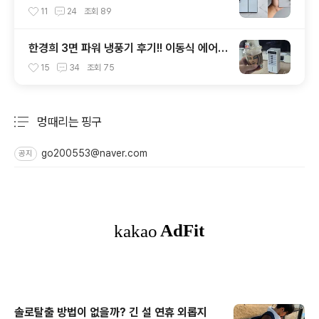
갤럭시Z 폴드8 선택? 두 모델 프라이버시 디
11
24
조회
89
스플레이 미제공!!
한경희 3면 파워 냉풍기 후기!! 이동식 에어컨
과 선풍기 보다 좋은 점도 있지만 단점도?
15
34
조회
75
멍때리는 핑구
분류 전체보기
주요 글 목록
go200553@naver.com
공지
솔로탈출 방법이 없을까? 긴 설 연휴 외롭지