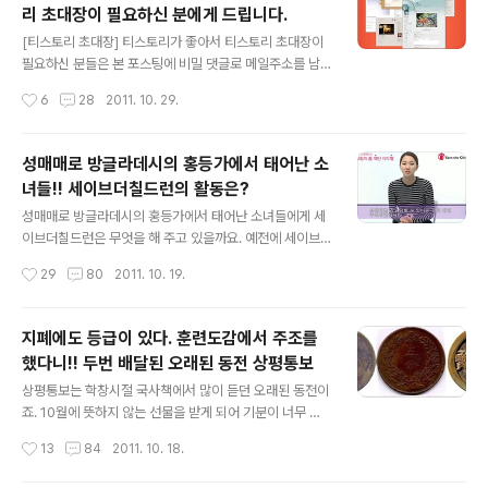
리 초대장이 필요하신 분에게 드립니다.
에게는 저만의 길이 있으니까요.ㅋㅋ 위드블로그에서 한해
글 내용
동안 많은 리뷰에 도전을 해서 8번의 베스트리뷰와 9회의
[티스토리 초대장] 티스토리가 좋아서 티스토리 초대장이
우수리뷰를 받아 리뷰실력도 많이 늘었던 한해이기도 했습
필요하신 분들은 본 포스팅에 비밀 댓글로 메일주소를 남
니다. 좋은 제품, 좋은 컨덴츠을 보다 많은 분들에게 알리는
겨주세요. 메일 주소를 남겨주신 분중에 http://jongamk.
작성시간
6
28
2011. 10. 29.
컨슈머역할도 충실히 했다는데 자부심을 느낀답니다. 리뷰
tistory.com/1511의 글을 읽은 후 본인의 의견을 http://j
는 각자의 패턴에 따라 여러가지 방식으로 제품이나..
ongamk.tistory.com/1511 에 댓글로 남겨주신 분에게
초대장을 드립니다. i n v i t a t i o n 티스토리 초대장 +
성매매로 방글라데시의 홍등가에서 태어난 소
남은 초대장 수 : 12 안녕하세요! 티스토리에 보금자리를
녀들!! 세이브더칠드런의 활동은?
마련하시려는 여러분께 초대장을 배포해 드리려고 합니다.
글 내용
나만의, 내 생각을, 내 기억을 담는 소중한 블로그를 만들고
성매매로 방글라데시의 홍등가에서 태어난 소녀들에게 세
싶다면 티스토리로 시작해보세요! 티스토리 블로그는 초대
이브더칠드런은 무엇을 해 주고 있을까요. 예전에 세이브
에 의해서만 가입이 가능합니다. 원하시는 분은 댓글에 E-
칠드런의 긴급구호 아동기금 활동에 대해 소개를 해드렸었
작성시간
29
80
2011. 10. 19.
mail 주소를 남겨주시면 초대..
죠. 이번에 세이브칠드런에서 새로운 캠페인을 소개 의뢰
하셔서 재능기부랄것도 없지만 소개해보려고 합니다. 방글
라데시의 홍등가에서 태어난 소녀들에게 미래를 위한 직업
지폐에도 등급이 있다. 훈련도감에서 주조를
교육과 안전한 생활을 제공하기 위한 '장윤주와 함께하는 '
했다니!! 두번 배달된 오래된 동전 상평통보
캠페인이 무엇인지 궁금하기도 하고 포스팅을 통해 보다
글 내용
많은 분들이 관심을 갖는다면 좋을 것 같아요.(바로가기)
상평통보는 학창시절 국사책에서 많이 듣던 오래된 동전이
아시아, 아프리카 지역 신생아들의 저체온증을 예방하여
죠. 10월에 뜻하지 않는 선물을 받게 되어 기분이 너무 좋
사망률을 낮추기 위해 후원자들이 직접 뜬 털모자를 보내
답니다. 이웃블로거분들이 보내주시는 선물은 그 어느 선
작성시간
13
84
2011. 10. 18.
주는 ' 시즌5'도 런칭했답니다.(바로가기) 성매매로 방글라
물보다도 값진 선물이 아닐 수 없습니다. 돈재미님께서는
데시의 홍등가에서 태어난 소녀들에게 세이브더칠드런이
지난번에도 이벤트를 하셔서 운이 좋게 오래된 주화를 선