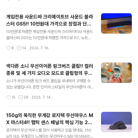
것이 중요합니다. 오픈AI의 스마트 스피커 영향 Chat GP
직장 문제로 잠시 혼자 살아야 하는 분들에게 특히 유용한
T 뿐만 아니라 제미나이 ..
조합이라 소개할까 합니다. 물론 신혼부부 중에도 필요한
분들이 있겠군요. 새롭게 독립해 살게 되면 우선 인터넷을
게임전용 사운드바 크리에이트브 사운드 블라
설치해야 하고 TV는 스마트폰으로 해결하면 되겠지만 혼
스터 GS5!! 10만원대 가격으로 장점과 단점
자 살면 심심하니 지니TV로 다양한 콘텐츠를 즐기는 게 필
글 내용
은?
요하지 않을까요? 물론 엘지 UHD TV 50인치(50UT83
10만원대 저렴한 게임전용 사운드바 크리에이티브 사운드
50KNA)를 무료로 받을 수 있지만 세상에 공짜는 없는 법
블라스터 GS5는 10만원대 저렴한 가격으로 PC, 노트북,
이죠. 최대 1Gbps 인터넷을 KT 다이렉트샵과 지니TV가
TV, 스마트폰, 심지어 게임용 휴대용 기기까지 다양한 기
작성시간
8
14
2026. 7. 16.
조합된 상품을 이용하면 단일 상품보다 이득이기 때문에
기에서 사용할 수 있는 공간 절약형 올인원 오디오 솔루션
소개할까 합니다. KT..
입니다. 10만원대의 부담이 적은 사운드바로 대중적인 모
델 중 중급 수준의 게임용 사운드바라고 할 수 있습니다. 보
색다른 소니 무선이어폰 링크버즈 클립!! 컬러
급형 스피커와 부피가 큰 오디오 시스템까지 다양하지만
종류 및 세 가지 오디오 모드로 클립형의 우려
크리에이트브 사운드 블라스터 GS5는 편리함, 간편한 연
글 내용
를 해소시켜
결, 그리고 컴팩트한 크기로 나름 경쟁력을 확보하고 있습
소니가 무선이어폰 링크 버즈 클립을 국내에서 구매할 수
니다. 대부분의 내장 스피커보다 나은 음질을 원하지만 두
있는 모델입니다. 흔한 인이어 스타일의 무선이어폰이 아
개의 스피커로 구성된 복잡한 시스템을 구축하고 싶지 않
니라 클립형 무선이어폰이라 폼팩터에 익숙해져야 하는 시
작성시간
15
28
2026. 7. 14.
은 사용자들에게 적합합니다. 크리에이티브 사운드 블라스
간이 필요하겠죠. 주변을 너무 의식하는 분들에게는 쉽지
터 GS5 디자인 크리에이티브 사운드 ..
않은 용기도 필요한 무선이어폰입니다. 반대로 남들과 다
른 경험과 얼리어답터 기질이 있다면 반가울 수도 있습니
150g의 묵직한 무게감 로지텍 무선마우스 M
다. 물론 클립형 무선이어폰은 소니만 출시한 모델이 아니
X 마스터4!! 햅틱 센스 패널의 핵심 기능 2가
기 때문에 가끔 클립형 무선이어폰을 사용하는 연예인이나
글 내용
지 매력적일까?
일반인들을 볼 수도 있습니다. 인이어 스타일의 무선이어
로지텍의 무선 마우스를 많이 사용하고 있을 텐데요. 150
폰은 장시간 사용하면 청각에 영향을 준다는 뉴스도 있는
g의 다소 무게감이 느껴지는 무선마우스 MX 마스터4는