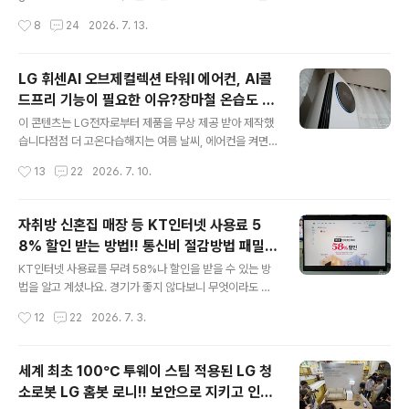
데 소니의 무선이어폰 링크버즈는 그런 면에서는 좀 더 자
묵직함에서 안정감을 찾는 분들에게 좋을 듯합니다. 개인
작성시간
8
24
2026. 7. 13.
유로운 모델이 아닌가 싶습니다. 소니 무선이어폰 링크버
적으로는 슬림하고 심플한 무선마우스를 선호하는 편입니
즈 클립 디자인 소니가 무선이어폰 링크버즈 클립을 국내
다. 로지텍 무선 마우스 MX 마스터(Master)4 작년 10월
에는..
에 출시된 모델로 전작과 출시일 기준으로 약 3년 만에 출
LG 휘센AI 오브제컬렉션 타워I 에어컨, AI콜
시된 모델이기도 합니다. 전작의 인체공학적 디자인을 그
드프리 기능이 필요한 이유?장마철 온습도 주
대로 유지하면서 몇 가지 흥미로운 기능을 추가했습니다.
글 내용
도권 싸움 끝!!
가장 큰 변화는 바로 햅틱 피드백과 액션 링 기능입니다. 물
이 콘텐츠는 LG전자로부터 제품을 무상 제공 받아 제작했
론 일반적으로 마우스를 사용하면서 좌우클릭버튼만 있으
습니다점점 더 고온다습해지는 여름 날씨, 에어컨을 켜면
면 되지 복잡한 메커니즘을 적용해도 잘 사용하지 않게 되
춥고 끄면 꿉꿉해서 가족 간에 에어컨 리모컨 싸움 하신 적
작성시간
13
22
2026. 7. 10.
는 것도 사실입니다. 로지텍 무선마우스 MX Master4 디
없으신가요? 단순 냉방이나 일반 제습과 달리, 온도는 유지
자인의 변화 로지텍 무선마우스 MX..
하면서 숨은 습기만 쏙 빼주는 정온제습 기술이 적용된 LG
휘센AI 타워 에어컨을 만났습니다. 내부 열교환기를 2단으
자취방 신혼집 매장 등 KT인터넷 사용료 5
로 나눈 설계로 춥지 않고 보송함을 유지해 주는 AI콜드프
8% 할인 받는 방법!! 통신비 절감방법 패밀리
리 기능 덕분에 올여름 역대급 무더위와 장마도 걱정 없어
글 내용
할인 혜택에 추가로?
추천 드리고 싶습니다. 여름 더위가 점점 일찍 시작하는 것
KT인터넷 사용료를 무려 58%나 할인을 받을 수 있는 방
같아요. 5월부터 30℃를 넘으면서 에어컨을 일찍 점검하
법을 알고 계셨나요. 경기가 좋지 않다보니 무엇이라도 절
거나 구매하는 시기도 빨라지게 되는 것 같아요. 날씨가 더
약하고 줄일 수 있다면 알아 보는 것이 중요한 요즘입니다.
작성시간
12
22
2026. 7. 3.
워지면서 찬 음료도 많이 찾게 되고 낮에는 외출을 자제하
원거리에 있는 직장이나 학교 등의 위치적인 문제로 자취
게 됩니다 점점 더 고온..
방을 구하는 분이나 신혼집을 막 구해서 인터넷을 설치해
야 하는 분들이라면 KT인터넷 사용료를 58% 할인 받는
세계 최초 100℃ 투웨이 스팀 적용된 LG 청
방법을 고민해 보시면 통신비 절감에 도음이 되지 않을까
소로봇 LG 홈봇 로니!! 보안으로 지키고 인테
싶습니다. 물론 장기간 KT인터넷을 사용해서 KT인터넷
글 내용