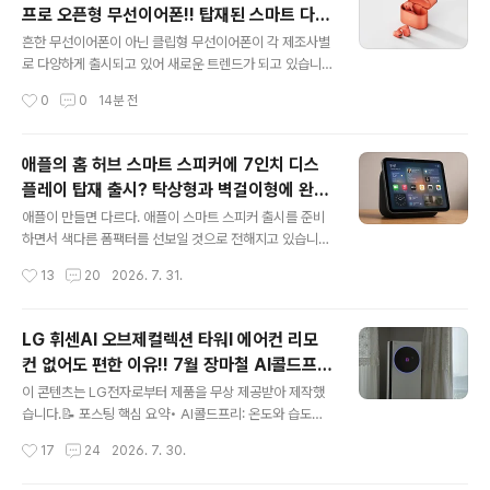
프로 오픈형 무선이어폰!! 탑재된 스마트 다이
글 내용
얼 기능은 뭘까?
흔한 무선이어폰이 아닌 클립형 무선이어폰이 각 제조사별
로 다양하게 출시되고 있어 새로운 트렌드가 되고 있습니
다. 낫씽은 늘 새로운 폼팩터로 주목을 받는 스마트 디바이
작성시간
0
0
14분 전
스 제조업체로 이번에는 스마트 다이얼을 탑재한 무선이어
폰 CMF 클립 프로 이어폰을 공개했습니다. CMF 클립 프
로 이어폰은 오픈형 스타일로 장시간 사용해도 청각에 무
애플의 홈 허브 스마트 스피커에 7인치 디스
리가 덜한 편이라 클립형을 사용해 볼까 하는 분들에게 괜
플레이 탑재 출시? 탁상형과 벽걸이형에 완전
찮은 선택지가 될 수 있지 않을까 생각합니다. 귀에 집게 형
글 내용
새로운 운영체제 적용!!
태로 장착하는 것이기 때문에 사용 중 귀에서 떨어질까 고
애플이 만들면 다르다. 애플이 스마트 스피커 출시를 준비
민을 안 해도 될 것 같습니다. 조금은 색다른 디자인이라 어
하면서 색다른 폼팩터를 선보일 것으로 전해지고 있습니
색할 수도 있는데 의외로 패션에 민감한 분들이 더 찾는 것
다. 보통 스피커는 사운드 중심의 디바이스라 버튼이나 작
작성시간
13
20
2026. 7. 31.
같아요. CMF 클립 프로 무선이어폰의 독특한 디자인 무선
은 크기의 LCD 화면이 있는 게 대부분인데 애플의 홈 허브
이어폰이던 유선이어폰이던 가격 차이..
스마트 스피커는 대화면의 디스플레이를 탑재해 기대하고
있습니다. 개인적으로 스마트폰과 연결해 스마트폰 화면으
LG 휘센AI 오브제컬렉션 타워I 에어컨 리모
로 컨트롤하면 되지 굳이 대화면을 추가해 사용해야 하나
컨 없어도 편한 이유!! 7월 장마철 AI콜드프리
싶거든요. 대화면 디스플레이가 탑재되면 당연히 가격이
글 내용
로 실사용 후기
오를 수밖에 없고 여러 가지로 말이 많을 것 같기도 합니다.
이 콘텐츠는 LG전자로부터 제품을 무상 제공받아 제작했
전면에 디스플레이가 있어 사운드에 영향을 주지 않을까
습니다.📝 포스팅 핵심 요약• AI콜드프리: 온도와 습도를
하는 생각이 들기도 합니다. 물론 애플이 이러한 부분을 기
동시에 제어해 하루 종일 쾌적한 바람을 제공합니다.• 편리
작성시간
17
24
2026. 7. 30.
술적으로 잘 해결했겠지만 일반인의 입장에서는 궁금하기
한 AI기능: 자연스러운 말뜻까지 알아듣는 'AI음성인식'과
만 합니다. 애플 홈 허브 스마트 스피커 활용성..
숙면을 돕는 'AI수면'으로 리모컨 없이도 정말 편리합니다.