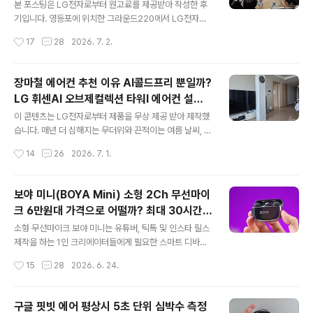
리어로 채우다
사용료 58% 할인 받는 금액보다 더 저렴하게 이용하고 있
본 포스팅은 LG전자로부터 원고료를 제공받아 작성한 후
다면 고민할 필요는 없어요. 다만 가족 중에 새로 인터넷을
기입니다. 영등포에 위치한 그라운드220에서 LG전자의
사용할 분이 있다면 KT의 패밀리 할인 혜택을 소개해 주면
청소로봇 LG 홈봇 AI 로니(LG HOM-BOT RONi) 런칭
작성시간
17
28
2026. 7. 2.
짜장면을 얻을 먹을 수 있지 않을까 싶네요. 우리 가족 KT
쇼케이스에 초대받아 다녀왔습니다. AI시대에 어울리는 L
인터넷 이용 중이면 KT에서..
G전자의 청소로봇 LG 로니 런칭 쇼케이스에 초대받았을
때 몇 가지 기대했던 게 있었습니다. LG 로니도 카메라가
장마철 에어컨 추천 이유 AI콜드프리 뿐일까?
달려있을 텐데 보안에 대해 얼마나 신경을 썼는지가 제일
LG 휘센AI 오브제컬렉션 타워I 에어컨 설치
궁금했습니다. 그리고 현재 LG 코드제로 R9과 물걸레 로
글 내용
및 정온제습 후기!!
봇청소기 M9을 사용하고 있는데 한 번에 청소와 물걸레를
이 콘텐츠는 LG전자로부터 제품을 무상 제공 받아 제작했
해결하면서 본체는 얼마나 슬림한지 그리고 청소로봇 수납
습니다. 매년 더 심해지는 무더위와 끈적이는 여름 날씨, 저
은 인테리어와 얼마나 잘 어울리는지가 궁금했습니다. LG
만 힘든가요? 기상청 자료를 보면 그냥 기분 탓이 아니라는
작성시간
14
26
2026. 7. 1.
전자 청소로봇 LG 홈봇 로니(LG HOM-BOT RONi) 런
걸 알 수 있어요. 25년 여름 전국 평균 기온은 무려 25.7°
칭 쇼케이스 현장 맑고 ..
C로, 1973년 관측 이래 역대 최고치였다고 합니다. 게다
가 열대야 일수 역시 평년 대비 2.5배나 상승했다고 해요.
보야 미니(BOYA Mini) 소형 2Ch 무선마이
밤낮 가리지 않고 찾아오는 무더위 때문에 밤잠 설친 경험,
크 6만원대 가격으로 어떨까? 최대 30시간
다들 한두 번이 아니실 겁니다. 특히 작년 여름처럼 비가 많
글 내용
사용 및 휴대성 높은 무게 5g
이 오는 날에는 실내 공기마저 꿉꿉함으로 가득 차서 빨래
소형 무선마이크 보야 미니는 유튜버, 틱톡 및 인스타 릴스
도 잘 안 마르고 바닥까지 쩍쩍 달라붙곤 했죠. 기상청 예보
제작을 하는 1인 크리에이터들에게 필요한 스마트 디바이
에 따르면 올해도 평년 기온보다 높을 확률이 70%에 달하
스입니다. 블로거 중에도 영상 촬영을 제작하는 분도 있겠
작성시간
15
28
2026. 6. 24.
고, 강수량 역시 전년과 비슷하게 많을 확률이 높다고 하니
네요. 최근 시중에 쏟아져 나온 소형 무선 마이크는 콘텐츠
벌써..
제작자는 물론 대규모 제작팀까지 이동 중에도 편리하고
비용 효율적으로 오디오를 녹음할 수 있는 방법으로 확실
구글 핏빗 에어 평상시 5초 단위 심박수 측정
히 자리매김했으며, 수많은 브랜드와 제조업체가 휴대용