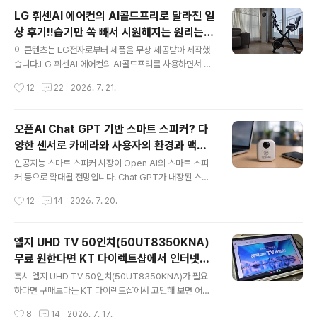
• 위생케어: 일주일마다 알아서 필터를 청소하는 '필터 클
LG 휘센AI 에어컨의 AI콜드프리로 달라진 일
린봇'과 전문가의 '구독 전문케어'로 위생 관리 걱정이 없습
상 후기!!습기만 쏙 빼서 시원해지는 원리는
니다. LG 휘센AI 오브제컬렉션 타워I 에어컨을 사용한 지
글 내용
뭘까?
1개월이 넘어가는데요. 처음 LG 휘센AI에어컨을 켜면서
이 콘텐츠는 LG전자로부터 제품을 무상 제공받아 제작했
6.8인치 블랙서클의 직관적이고 선명한 LCD 디스플레이
습니다.LG 휘센AI 에어컨의 AI콜드프리를 사용하면서 우
가 전면으로 살짝 나오면서 쾌적한 바람이 나오는 송풍구
리 집 일상이 조금씩 달라지고 있습니다. 여름이 되면 냉방
작성시간
12
22
2026. 7. 21.
가 날개를 펴듯 개방되는 모습에 매료되었죠. 그리고 현재
효율을 높이는 방법, 습도를 조절하는 방법으로 더 시원해
온도와 습도 그리고 ..
지는 방법, 제습기 활용 방법 등을 소개하는 기사들이 쏟아
집니다. 그만큼 에어컨을 사용하면서 제습에 신경 쓰지 않
오픈AI Chat GPT 기반 스마트 스피커? 다
으면 송풍으로 더워지고 불쾌지수가 높아진다는 것을 알고
양한 센서로 카메라와 사용자의 환경과 맥락
있다는 말이겠죠. 신제품 LG 휘센AI 오브제컬렉션 타워I
글 내용
을 이해하는 양방향 대화까지
에어컨의 AI콜드프리 기능을 활용하면 더 이상 온도와 습
인공지능 스마트 스피커 시장이 Open AI의 스마트 스피
도 사이에서 갈등할 이유가 없답니다. 홈트레이닝, 샤워 후,
커 등으로 확대될 전망입니다. Chat GPT가 내장된 스마
장마철 침구 및 실내 건조 등 습도 관리가 필요한 순간마다
트 스피커를 통해 일상의 변화는 어느 단계까지 올 수 있을
작성시간
12
14
2026. 7. 20.
한기 없이 보송하고 산뜻한 환경을 조성해 삶의 질을 높여
까요? 언 듯 생각나는 것은 모르는 정보에 대한 신속하고
줍니다. 온도를 더 내리면 ..
정확한 답변보다는 1인가구의 친구나 노인 인구에 대한 돌
봄 서비스의 질을 높여 사회적으로 긍정적인 효과를 기대
엘지 UHD TV 50인치(50UT8350KNA)
할 수 있습니다. 물론 인공지능 플랫폼을 많이 사용해 본 분
무료 원한다면 KT 다이렉트샵에서 인터넷과
들은 알겠지만 사실이 아닌 내용을 그럴듯하게 진실처럼
글 내용
함께 지니TV(전용VOD) 조합 고민?
답변하기도 하기도 합니다. 특히 학습을 미처 하지 못한 신
혹시 엘지 UHD TV 50인치(50UT8350KNA)가 필요
기술이나 새로운 사실은 더욱 그렇습니다. 따라서 프롬프
하다면 구매보다는 KT 다이렉트샵에서 고민해 보면 어떨
트를 입력할 때는 좀 더 정확한 대답을 할 수 있도록 하는
까 싶어요. 가족과 함께 살다가 독립할 계획이 있는 분이나
작성시간
8
14
2026. 7. 17.