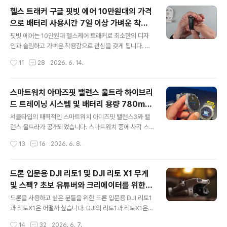
9개의 JBL 스피커를 탑재하면서 더욱 만족도를 높였습니
헬스 트래커 구글 핏빗 에어 10만원대의 가격
다. 스피커도 스피커지만 일반 태블릿과는 색다른 디자인
으로 배터리 사용시간 7일 이상 가벼운 착용
과 기능에 한번 더 보게 되는 모델입니다. 요즘에는 태블릿
글 내용
감 주목
들의 디자인을 보면 거시서 거기 같고 독특한 맛이 없는데
핏빗 에어는 10만원대 헬스케어 트래커로 최소한의 디자
레노버는 탭 플러스 2세대를 통해 이러한 니즈를 어느 정
인과 슬림하고 가벼운 착용감으로 관심을 갖게 됩니다. 일
도 만족한 제품이라고 할 수 있겠습니다. 그럼 어떤 특징과
반 스마트워치보다는 착용감이 뛰어나 운동하는 분들에게
작성시간
11
28
2026. 6. 14.
디자인을 갖고 있는지 볼까요. 레노버 탭 플러스 2세대의
는 더 좋지 않을까 싶습니다. 물론 기능에 따라서는 차이가
강력한 사운드 우선 레노버 ..
있겠지만 꼭 필요한 기능을 중심으로 지속적인 심박수 추
적 기능을 제공하는 게 제일 기대가 됩니다. 사실 스마트워
스마트워치 아마즈핏 밸런스 울트라 하이브리
치는 사용 범위가 핏빗 에어와는 다른 부분이 많기 때문에
드 트레이닝 시스템 및 배터리 용량 780mA
비교를 하는 것은 맞지 않겠지만 샤오미 밴드와 같은 모델
글 내용
h로 사용성 높여
과 비교해서 보시는 것은 어떨까 싶네요. 무엇보다 한번 충
서클타입의 매력적인 스마트워치 아미즈핏 밸런스3와 밸
전에 배터리 사용시간이 7일 이상을 사용할 수 있으니 10
런스 울트라가 공개되었습니다. 스마트워치 중에 사각 스
만원대 헬스케어 트래커 핏빗 에어를 사용할 만하겠죠. 저
타일보다는 서클타입을 선호하는 분들은 관심을 가져볼 만
작성시간
13
16
2026. 6. 8.
렴하고 가벼운 착용감 핏빗 에어 디자인 핏벳에어는 10만
합니다. 아마즈핏은 밸런스2를 공개한 지 약 1년 만에 밸런
원대 트래커로 화면이 있지만 표시되는 게 ..
스 시리즈의 새로운 후속 모델과 밸런스 시리즈 최초의 울
트라 모델을 선보였습니다. 두 모델 모두 더욱 밝아진 디스
드론 입문용 DJI 리토1 및 DJI 리토 X1 무게
플레이와 추가 버튼을 갖추고 있습니다. 스마트워치 아마
및 스펙? 초보 유튜버와 크리에이터를 위한
즈핏 밸런스3와 밸런스 울트라는 새로운 하이브리드 트레
글 내용
기능 차이?
이닝 시스템의 핵심이며, 개선된 제프 앱으로 더욱 편리하
드론을 사용하고 싶은 분들을 위한 드론 입문용 DJI 리토1
게 이용할 수 있습니다. 특히 운동을 즐기는 분들에게는 아
과 리토X1은 어떨까 싶습니다. DJI의 리토1과 리토X1은
마즈핏 밸런스3와 아마즈핏 밸런스3 울트라의 하이브리느
고급형 미니 또는 에어 시리즈를 사용하지 않아도 초보 유
작성시간
14
32
2026. 6. 7.