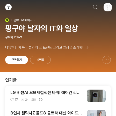
검색하기
티스토리
IT
분야 크리에이터
(새창열림)
핑구야 날자의 IT와 일상
구독자
2,169
다양한 IT제품 리뷰와 테크 트렌드 그리고 일상을 소개합니다
구독하기
방명록
신고하기 레이어
열기
인기글
LG 휘센AI 오브제컬렉션 타워I 에어컨 리모
컨 없어도 편한 이유!! 7월 장마철 AI콜드프
17
24
조회
150
리로 실사용 후기
8인치 갤럭시Z 폴드8 울트라 대신 와이드형