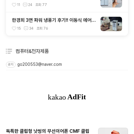
갤럭시Z 폴드8 선택? 두 모델 프라이버시 디
11
24
조회
77
스플레이 미제공!!
한경희 3면 파워 냉풍기 후기!! 이동식 에어컨
과 선풍기 보다 좋은 점도 있지만 단점도?
15
34
조회
76
컴퓨터&전자제품
분류 전체보기
주요 글 목록
go200553@naver.com
공지
독특한 클립형 낫씽의 무선이어폰 CMF 클립