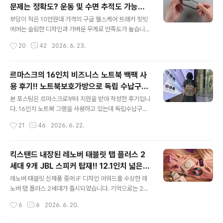
문제는 정확도? 운동 및 수면 추적도 가능한
무선 마이크에 대한 저마다의 특징을 강조하면서 다양한
글 내용
헬스 트래커!!
제품들을 선보이고 있습니다. 스마트폰으로 녹음을 해도
부담이 적은 10만원대 가격의 구글 헬스케어 트래커 핏빗
되지만 숨소리나 콧바람 소리가 녹음이 되면서 콘텐츠의
에어는 슬림한 디자인과 가벼운 무게로 만족도가 높습니
가독성에 영향을 주기도 하죠. 그래서 보야 미니 무선마이
다. 물론 샤오미 제품을 사용해도 비슷한 기능을 사용할 수
작성시간
20
42
2026. 6. 23.
크와 같은 제품이 필요한 것 같아요. 보야 미니 무선마이크
있고 오히려 디스플레이가 제공되어 더 좋을 수도 있습니
휴대성과 디자인 보야는 최근 보야 미니(BOYA..
다. 그러나 디스플레이 없이 방해받지 않고 알림 기능도 없
어 운동에만 집중할 수 있는 것이 오히려 장점이 될 수 있지
르마스크의 16인치 비즈니스 노트북 백팩 사
않나 싶습니다. 물론 컬러가 다양하지만 밴드가 두 겹으로
용 후기!! 노트북보호가방으로 독립 수납구조
되는 부분이 거슬릴 수도 있습니다. 개인적으로는 밴드를
글 내용
마음에 들어 출근록백팩으로 어떨까?
좀 더 신경을 썼다면 더 많은 사용자를 확보할 수 있지 않을
본 포스팅은 르마스크로부터 지원을 받아 작성한 후기입니
까 싶기도 합니다. 물론 10만원대의 저렴한 가격과 구독료
다. 16인치 노트북 그램을 사용하고 있는데 독립수납구조
없이 사용할 수 잇으니 포기할 것은 포기해야겠지만 말이
가 잘되어 있는 노트북보호가방을 큰 아들에게 주고 아쉬
작성시간
21
46
2026. 6. 22.
죠. 핏빗 에어의 심박수 측정 구글의 핏빗에어를 갤럭시워
웠는데요. 최근에 기회가 되어 르마스크(LEMASQUE) 16
치나 애플워치와 비교하는 것은 애..
인치 노트북 백팩을 사용하게 되었습니다. 출근록백팩으로
인기가 많은 제품도 있는데 르마스크는 어떤 특징이 있을
킥스탠드 내장된 레노버 태블릿 탭 플러스 2
까요? 개인적으로는 출근 시 백팩을 메고 다니지 않지만 IT
세대 9개 JBL 스피커 탑재!! 12.1인치 넓은
관련 행사와 각종 세미나에 초대를 받거나 급하게 포스팅
글 내용
화면으로 OTT와 음악 즐겨!!
을 수정해야 할 경우가 예상되면 16인치 노트북을 백팩에
레노버 태블릿 신제품 중에 iF 디자인 어워드를 수상한 레
넣고 이동합니다. 물론 스마트폰으로 간단한 포스팅은 작
노버 탭 플러스 2세대가 출시되었습니다. 기억으로는 2년
성은 물론 수정도 하고 있지만 모바일 에디터가 완벽하지
전에 처음 레노버 탭 플러스가 발표되었을 때 JBL 스피커
작성시간
6
6
2026. 6. 20.
않아 불편해 긴급할 경우만 사용하게 됩니다. 르마스크의 1
가 8개를 탑재해 놀랐던 기억이 있습니다. 그런데 이번에
6인치 노트북 백팩을 사용하면서 좋았던 점과..
출시된 레노버 태블릿 탭 플러스 2세대는 1개를 더 추가한